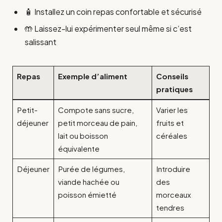
🧴 Installez un coin repas confortable et sécurisé
🤲 Laissez-lui expérimenter seul même si c’est
salissant
Repas
Exemple d’aliment
Conseils
pratiques
Petit-
Compote sans sucre,
Varier les
déjeuner
petit morceau de pain,
fruits et
lait ou boisson
céréales
équivalente
Déjeuner
Purée de légumes,
Introduire
viande hachée ou
des
poisson émietté
morceaux
tendres