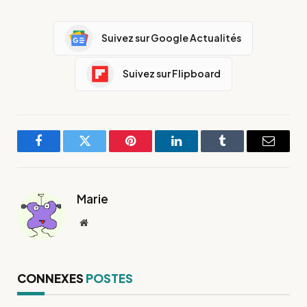
Suivez sur Google Actualités
Suivez sur Flipboard
Facebook
Twitter
Pinterest
LinkedIn
Tumblr
E-
mail
Marie
Site
web
CONNEXES
POSTES