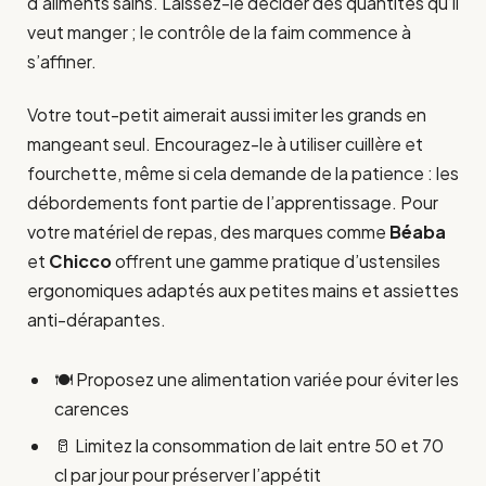
d’aliments sains. Laissez-le décider des quantités qu’il
veut manger ; le contrôle de la faim commence à
s’affiner.
Votre tout-petit aimerait aussi imiter les grands en
mangeant seul. Encouragez-le à utiliser cuillère et
fourchette, même si cela demande de la patience : les
débordements font partie de l’apprentissage. Pour
votre matériel de repas, des marques comme
Béaba
et
Chicco
offrent une gamme pratique d’ustensiles
ergonomiques adaptés aux petites mains et assiettes
anti-dérapantes.
🍽️ Proposez une alimentation variée pour éviter les
carences
🥛 Limitez la consommation de lait entre 50 et 70
cl par jour pour préserver l’appétit