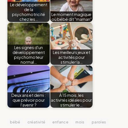
Le développement
de la
psychomotricité
Le moment magique
chez les…
où bébé dit "maman"
Les signes d'un
développement
Les meilleurs jeux et
psychomoteur
activités pour
normal…
stimuler la…
Deux ans et demi :
À 15 mois, les
que prévoir pour
activités idéales pour
l'avenir ?
stimuler le…
bébé
créativité
enfance
mois
paroles