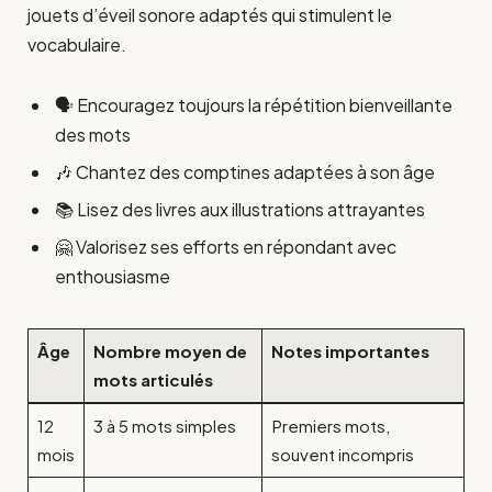
jouets d’éveil sonore adaptés qui stimulent le
vocabulaire.
🗣️ Encouragez toujours la répétition bienveillante
des mots
🎶 Chantez des comptines adaptées à son âge
📚 Lisez des livres aux illustrations attrayantes
🤗 Valorisez ses efforts en répondant avec
enthousiasme
Âge
Nombre moyen de
Notes importantes
mots articulés
12
3 à 5 mots simples
Premiers mots,
mois
souvent incompris