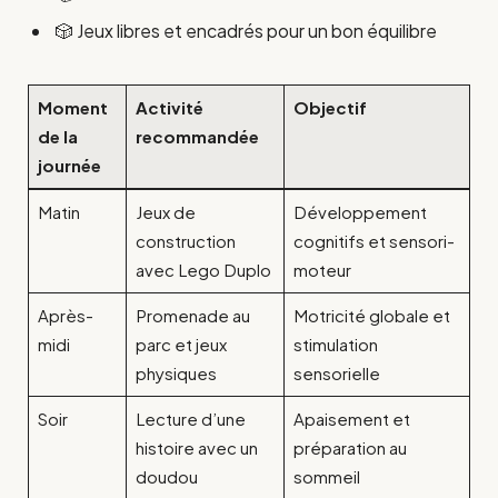
🎲 Jeux libres et encadrés pour un bon équilibre
Moment
Activité
Objectif
de la
recommandée
journée
Matin
Jeux de
Développement
construction
cognitifs et sensori-
avec Lego Duplo
moteur
Après-
Promenade au
Motricité globale et
midi
parc et jeux
stimulation
physiques
sensorielle
Soir
Lecture d’une
Apaisement et
histoire avec un
préparation au
doudou
sommeil