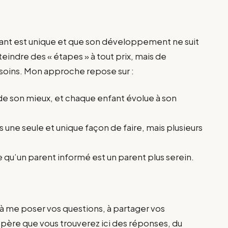
nt est unique et que son développement ne suit
tteindre des « étapes » à tout prix, mais de
soins. Mon approche repose sur :
 de son mieux, et chaque enfant évolue à son
pas une seule et unique façon de faire, mais plusieurs
e qu’un parent informé est un parent plus serein.
as à me poser vos questions, à partager vos
espère que vous trouverez ici des réponses, du