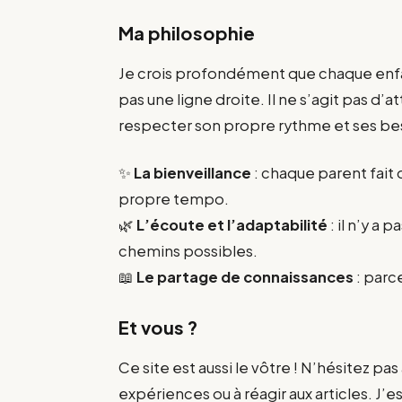
Ma philosophie
Je crois profondément que chaque enfa
pas une ligne droite. Il ne s’agit pas d’a
respecter son propre rythme et ses be
✨
La bienveillance
: chaque parent fait
propre tempo.
🌿
L’écoute et l’adaptabilité
: il n’y a 
chemins possibles.
📖
Le partage de connaissances
: parc
Et vous ?
Ce site est aussi le vôtre ! N’hésitez p
expériences ou à réagir aux articles. J’