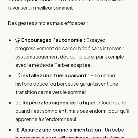
favoriser un meilleur sommeil.
Des gestes simples mais efficaces :
🤫
Encouragez l’autonomie :
Essayez
progressivement de calmer bébé sans intervenir
systématiquement dès qu’il pleure, par exemple
avec la méthode Ferber adaptée.
🛁
Installez un rituel apaisant :
Bain chaud,
histoire douce, ou berceuse garantissent une
transition calme vers le sommeil.
🕵️‍♀️
Repérez les signes de fatigue :
Couchez-le
quand il est somnolent, mais pas endormi pour qu’il
apprenne à s’endormir seul.
🥛
Assurez une bonne alimentation :
Un bébé
bien rassasié se réveille moins souvent de faim la