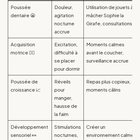
Poussée
Douleur,
Utilisation de jouets à
dentaire 😬
agitation
mâcher Sophie la
nocturne
Girafe, consultations
accrue
Acquisition
Excitation,
Moments calmes
motrice 🤸‍♂️
difficulté à
avant le coucher,
se placer
surveillance accrue
pour dormir
Poussée de
Réveils
Repas plus copieux,
croissance 📈
pour
moments câlins
manger,
hausse de
la faim
Développement
Stimulations
Créer un
sensoriel 👀
nocturnes,
environnement calme