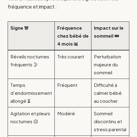
fréquence et impact :
Signe 🚨
Fréquence
Impact sur le
chez bébé de
sommeil 💤
4 mois 📊
Réveils nocturnes
Très courant
Perturbation
fréquents 🌛
majeure du
sommeil
Temps
Fréquent
Difficulté à
d’endormissement
calmer bébé
allongé ⏳
au coucher
Agitation et pleurs
Modéré
Sommeil
nocturnes 😥
discontinu et
stress parental