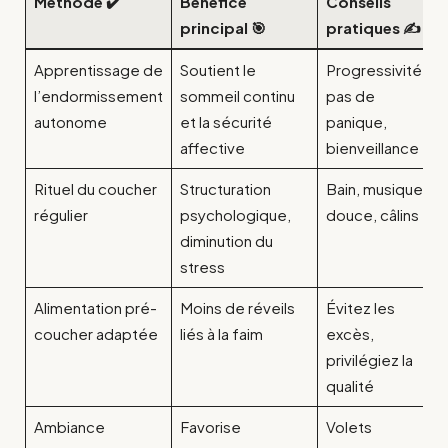
Méthode ✔️
Bénéfice
Conseils
principal 🎯
pratiques ✍️
Apprentissage de
Soutient le
Progressivité,
l’endormissement
sommeil continu
pas de
autonome
et la sécurité
panique,
affective
bienveillance
Rituel du coucher
Structuration
Bain, musique
régulier
psychologique,
douce, câlins
diminution du
stress
Alimentation pré-
Moins de réveils
Évitez les
coucher adaptée
liés à la faim
excès,
privilégiez la
qualité
Ambiance
Favorise
Volets