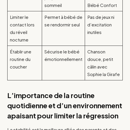
sommeil
Bébé Confort
Limiter le
Permet à bébé de
Pas de jeux ni
contact lors
se rendormir seul
d’excitation
du réveil
inutiles
nocturne
Établir une
Sécurise le bébé
Chanson
routine du
émotionnellement
douce, petit
coucher
câlin avec
Sophie la Girafe
L’importance de la routine
quotidienne et d’un environnement
apaisant pour limiter la régression
La stabilité est la meilleure alliée des parents et des