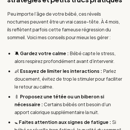
Peu importe l’âge de votre bébé, ces réveils
nocturnes peuvent être un vrai casse-tête. À 4 mois,
ils reflètent parfois cette fameuse régression du
sommeil. Voici mes conseils pour mieux les gérer :
🔕
Gardez votre calme :
Bébé capte le stress,
alors respirez profondément avant d’intervenir.
👶
Essayez de limiter les interactions :
Parlez
doucement, évitez de trop le stimuler pour faciliter
le retour au calme.
🍼
Proposez une tétée ou un biberon si
nécessaire :
Certains bébés ont besoin d’un
apport calorique supplémentaire la nuit.
🚼
Faites attention aux signes de fatigue :
Si
bébé se réveille trop fatigué, la qualité du sommeil