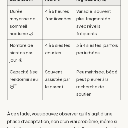
Durée
4 à 6 heures
Variable, souvent
moyenne de
fractionnées
plus fragmentée
sommeil
avec réveils
nocturne 🌙
fréquents
Nombre de
4 à 6 siestes
3 à 4 siestes, parfois
siestes par
courtes
perturbées
jour ☀️
Capacité à se
Souvent
Peu maîtrisée, bébé
rendormir seul
assistée par
peut pleurer à la
😴
le parent
recherche de
soutien
À ce stade, vous pouvez observer qu’il s’agit d’une
phase d’adaptation, non d’un vrai problème, même si