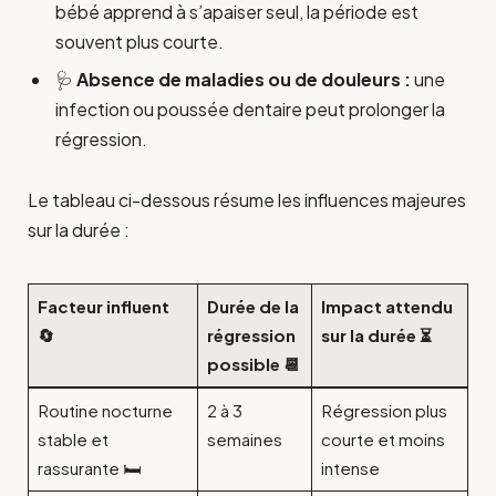
bébé apprend à s’apaiser seul, la période est
souvent plus courte.
🩺
Absence de maladies ou de douleurs :
une
infection ou poussée dentaire peut prolonger la
régression.
Le tableau ci-dessous résume les influences majeures
sur la durée :
Facteur influent
Durée de la
Impact attendu
🔄
régression
sur la durée ⏳
possible 📆
Routine nocturne
2 à 3
Régression plus
stable et
semaines
courte et moins
rassurante 🛏️
intense