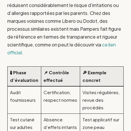
réduisent considérablement le risque d’irritations ou
d’allergies rapportées par les parents. Chez des
marques voisines comme Libero ou Dodot, des
processus similaires existent mais Pampers fait figure
de référence en termes de transparence et rigueur
scientifique, comme on peut le découvrir via
ce lien
officiel
.
🧪 Phase
📌 Contrôle
🔎 Exemple
d’évaluation
effectué
concret
Audit
Certification,
Visites régulières,
fournisseurs
respect normes
revue des
procédés
Test cutané
Absence
Test applicatif sur
sur adultes
d’effets irritants
zone peau