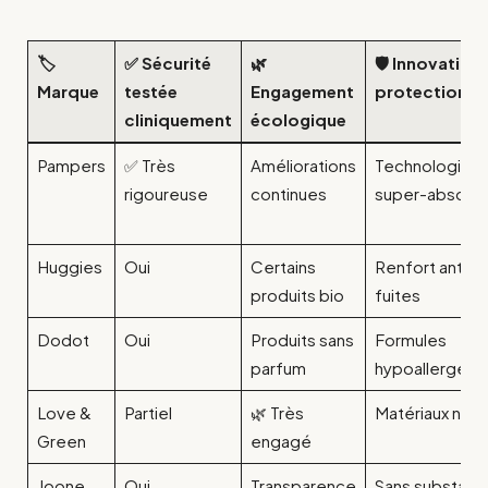
🏷️
✅ Sécurité
🌿
🛡️ Innovation
Marque
testée
Engagement
protection p
cliniquement
écologique
Pampers
✅ Très
Améliorations
Technologie
rigoureuse
continues
super-absorb
Huggies
Oui
Certains
Renfort anti-
produits bio
fuites
Dodot
Oui
Produits sans
Formules
parfum
hypoallergéni
Love &
Partiel
🌿 Très
Matériaux natu
Green
engagé
Joone
Oui
Transparence
Sans substanc