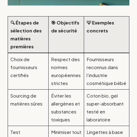
🔍 Étapes de
🎯 Objectifs
💡 Exemples
sélection des
de sécurité
concrets
matières
premières
Choix de
Respect des
Fournisseurs
fournisseurs
normes
reconnus dans
certifiés
européennes
l’industrie
strictes
cosmétique bébé
Sourcing de
Éviter les
Coton bio, gel
matières sûres
allergènes et
super-absorbant
substances
testé en
toxiques
laboratoire
Test
Minimiser tout
Lingettes à base