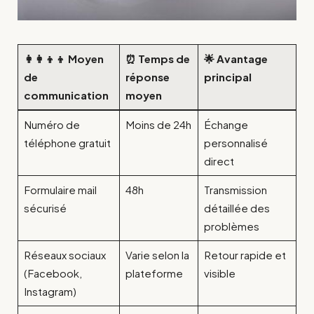
👩‍👩‍👦‍👦 Moyen
⏰ Temps de
🌟 Avantage
de
réponse
principal
communication
moyen
Numéro de
Moins de 24h
Échange
téléphone gratuit
personnalisé
direct
Formulaire mail
48h
Transmission
sécurisé
détaillée des
problèmes
Réseaux sociaux
Varie selon la
Retour rapide et
(Facebook,
plateforme
visible
Instagram)