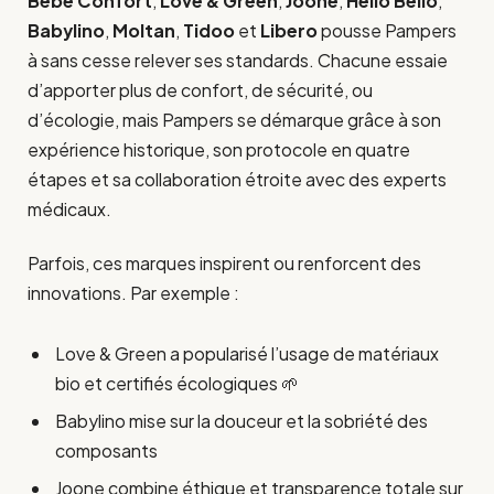
Bébé Confort
,
Love & Green
,
Joone
,
Hello Bello
,
Babylino
,
Moltan
,
Tidoo
et
Libero
pousse Pampers
à sans cesse relever ses standards. Chacune essaie
d’apporter plus de confort, de sécurité, ou
d’écologie, mais Pampers se démarque grâce à son
expérience historique, son protocole en quatre
étapes et sa collaboration étroite avec des experts
médicaux.
Parfois, ces marques inspirent ou renforcent des
innovations. Par exemple :
Love & Green a popularisé l’usage de matériaux
bio et certifiés écologiques 🌱
Babylino mise sur la douceur et la sobriété des
composants
Joone combine éthique et transparence totale sur