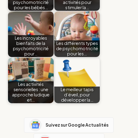
psychomotricité
activités pour
pour les bébés…
stimuler la…
Les incroyables
bienfaits de la
Les différents types
psychomotricité
de psychomotricité
pour…
pour les…
Les activités
sensorielles : une
Le meilleur tapis
approche ludique
d’éveil, pour
et…
développer la…
Suivez sur Google Actualités