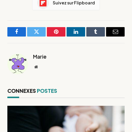
Suivez sur Flipboard
Facebook
Twitter
Pinterest
LinkedIn
Tumblr
E-
mail
Marie
Site
web
CONNEXES
POSTES