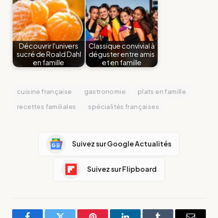
Découvrir l'univers
Classique convivial à
sucré de Roald Dahl
déguster entre amis
en famille
et en famille
cuisine française
gastronomie
plats en famille
recettes familiales
spécialités françaises
Suivez sur Google Actualités
Suivez sur Flipboard