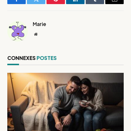
Facebook
Twitter
Pinterest
LinkedIn
Tumblr
E-
mail
Marie
Site
web
CONNEXES
POSTES