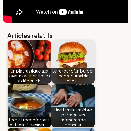
Articles relatifs:
Un plat rustique aux
Le retour d’un burger
saveurs authentiques
incontournable
à découvrir
chez…
Une famille célèbre
partage ses
Un plat réconfortant
moments de
et facile à cuisiner :…
bonheur