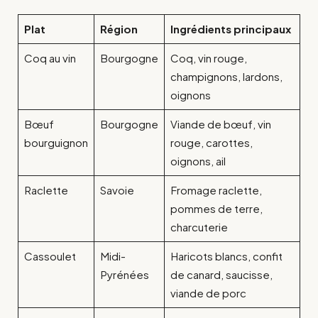
Plat
Région
Ingrédients principaux
Coq au vin
Bourgogne
Coq, vin rouge,
champignons, lardons,
oignons
Bœuf
Bourgogne
Viande de bœuf, vin
bourguignon
rouge, carottes,
oignons, ail
Raclette
Savoie
Fromage raclette,
pommes de terre,
charcuterie
Cassoulet
Midi-
Haricots blancs, confit
Pyrénées
de canard, saucisse,
viande de porc