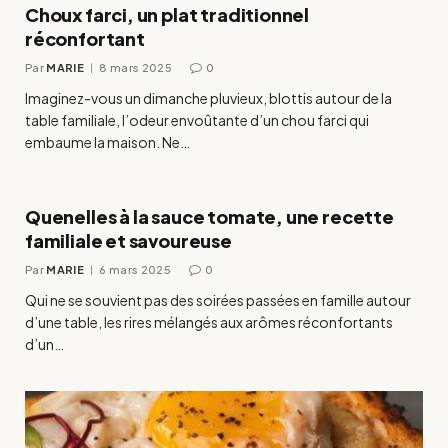
Choux farci, un plat traditionnel
réconfortant
Par
MARIE
8 mars 2025
0
Imaginez-vous un dimanche pluvieux, blottis autour de la
table familiale, l’odeur envoûtante d’un chou farci qui
embaume la maison. Ne…
Quenelles à la sauce tomate, une recette
familiale et savoureuse
Par
MARIE
6 mars 2025
0
Qui ne se souvient pas des soirées passées en famille autour
d’une table, les rires mélangés aux arômes réconfortants
d’un…