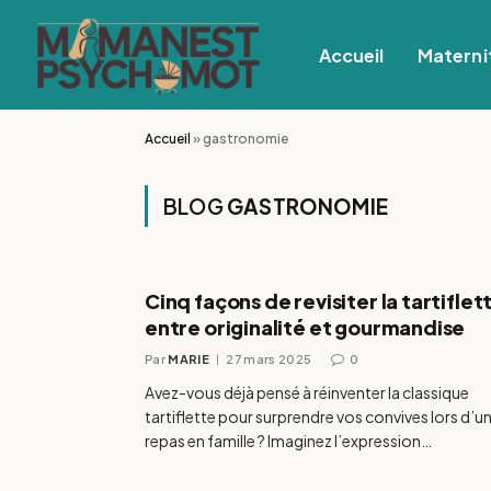
Accueil
Materni
Accueil
»
gastronomie
BLOG
GASTRONOMIE
Cinq façons de revisiter la tartiflet
entre originalité et gourmandise
Par
MARIE
27 mars 2025
0
Avez-vous déjà pensé à réinventer la classique
tartiflette pour surprendre vos convives lors d’u
repas en famille ? Imaginez l’expression…