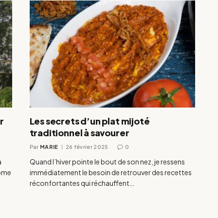
r
Les secrets d’un plat mijoté
traditionnel à savourer
Par
MARIE
26 février 2025
0
a
Quand l’hiver pointe le bout de son nez, je ressens
rôme
immédiatement le besoin de retrouver des recettes
réconfortantes qui réchauffent…