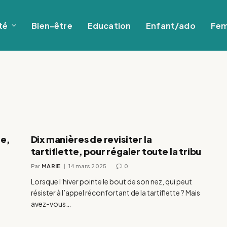
té
Bien-être
Education
Enfant/ado
Fe
te,
Dix manières de revisiter la
tartiflette, pour régaler toute la tribu
Par
MARIE
14 mars 2025
0
Lorsque l’hiver pointe le bout de son nez, qui peut
n
résister à l’appel réconfortant de la tartiflette ? Mais
avez-vous…