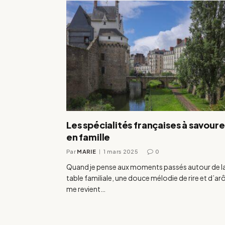
Les spécialités françaises à savoure
en famille
Par
MARIE
1 mars 2025
0
Quand je pense aux moments passés autour de l
table familiale, une douce mélodie de rire et d’a
me revient…