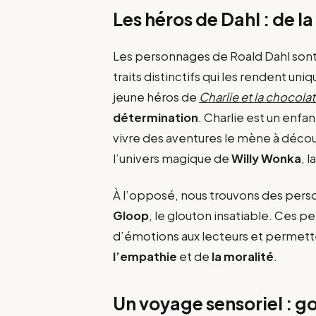
Les héros de Dahl : de l
Les personnages de Roald Dahl son
traits distinctifs qui les rendent u
jeune héros de
Charlie et la chocolat
détermination
. Charlie est un enfa
vivre des aventures le mène à décou
l’univers magique de
Willy Wonka
, 
À l’opposé, nous trouvons des pe
Gloop
, le glouton insatiable. Ces 
d’émotions aux lecteurs et permette
l’empathie
et de
la moralité
.
Un voyage sensoriel : g