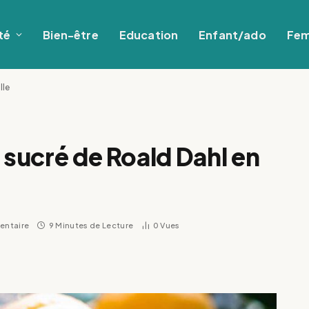
té
Bien-être
Education
Enfant/ado
Fe
lle
 sucré de Roald Dahl en
entaire
9 Minutes de Lecture
0
Vues