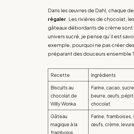
Dans les œuvres de Dahl, chaque des
régaler
. Les rivières de chocolat, l
gâteaux débordants de crème sont 
univers sucré, je pense qu’il est savo
exemple, pourquoi ne pas créer de
préparant des douceurs ensemble ? V
Recette
Ingrédients
Biscuits au
Farine, cacao, sucre
chocolat de
beurre, œufs, pépi
Willy Wonka
chocolat
Gâteau
Farine, framboises, 
magique à la
œufs, crème, levur
framboise