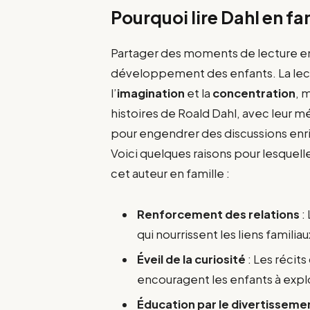
Pourquoi lire Dahl en fa
Partager des moments de lecture en 
développement des enfants. La lec
l’
imagination
et la
concentration
, 
histoires de Roald Dahl, avec leur 
pour engendrer des discussions enri
Voici quelques raisons pour lesque
cet auteur en famille :
Renforcement des relations
:
qui nourrissent les liens familiau
Éveil de la curiosité
: Les récits
encouragent les enfants à explo
Éducation par le divertisseme