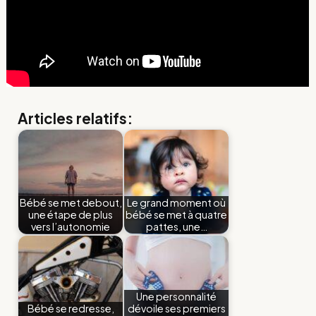
Articles relatifs:
Bébé se met debout,
Le grand moment où
une étape de plus
bébé se met à quatre
vers l’autonomie
pattes, une…
Une personnalité
Bébé se redresse,
dévoile ses premiers