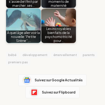
s’assied et finit par
moments de
marcher, ses…
maternité
Les incroyables
À quel âge aller voir la
bienfaits de la
nouvelle “Petite
psychomotricité
Sirène”,…
pour…
bébé
développement
émerveillement
parents
premiers pas
Suivez sur Google Actualités
Suivez sur Flipboard