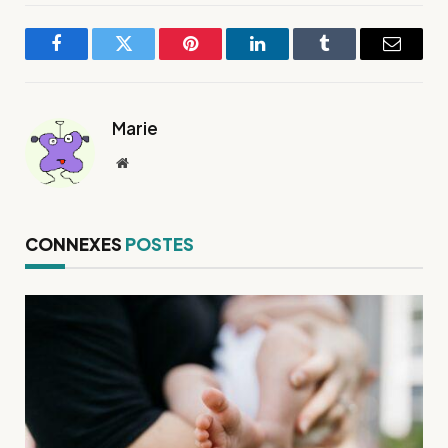
Facebook
Twitter
Pinterest
LinkedIn
Tumblr
E-
mail
Marie
Site
web
CONNEXES
POSTES