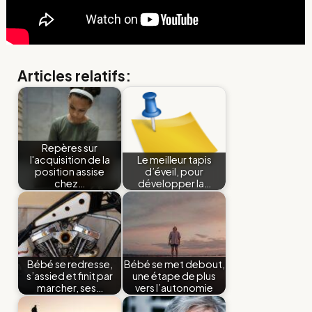
Articles relatifs:
Repères sur
l'acquisition de la
Le meilleur tapis
position assise
d’éveil, pour
chez…
développer la…
Bébé se redresse,
Bébé se met debout,
s’assied et finit par
une étape de plus
marcher, ses…
vers l’autonomie