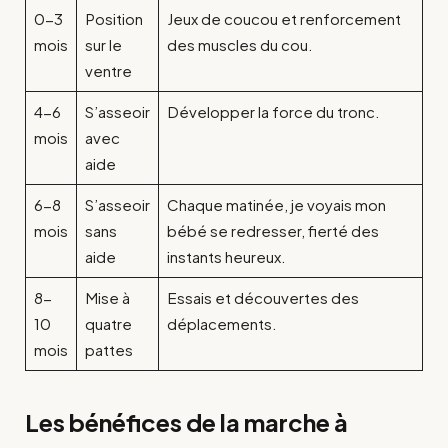
0-3
Position
Jeux de coucou et renforcement
mois
sur le
des muscles du cou.
ventre
4-6
S’asseoir
Développer la force du tronc.
mois
avec
aide
6-8
S’asseoir
Chaque matinée, je voyais mon
mois
sans
bébé se redresser, fierté des
aide
instants heureux.
8-
Mise à
Essais et découvertes des
10
quatre
déplacements.
mois
pattes
Les bénéfices de la marche à