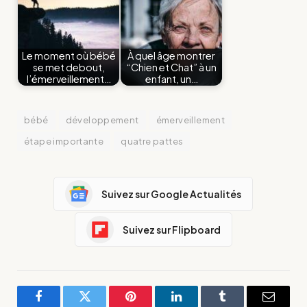
Le moment où bébé
À quel âge montrer
se met debout,
“Chien et Chat” à un
l’émerveillement…
enfant, un…
bébé
développement
émerveillement
étape importante
quatre pattes
Suivez sur Google Actualités
Suivez sur Flipboard
Facebook
Twitter
Pinterest
LinkedIn
Tumblr
E-