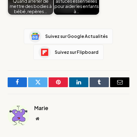
Quand arrêter de
astuces essentielles
mettre des bodies à
pour aider les enfants
bébé, repères…
à…
Suivez sur Google Actualités
Suivez sur Flipboard
Facebook
Twitter
Pinterest
LinkedIn
Tumblr
E-
mail
Marie
Site
web