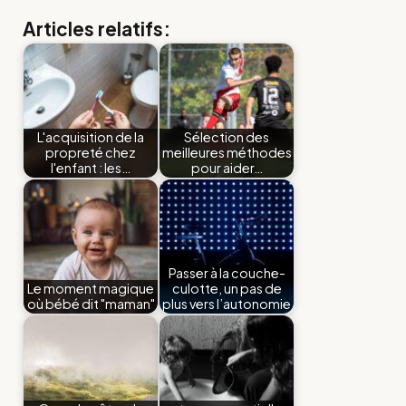
Articles relatifs:
L'acquisition de la
Sélection des
propreté chez
meilleures méthodes
l'enfant : les…
pour aider…
Passer à la couche-
Le moment magique
culotte, un pas de
où bébé dit "maman"
plus vers l’autonomie