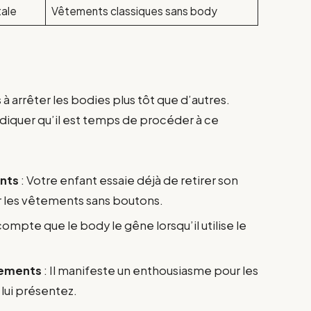
ale
Vêtements classiques sans body
à arrêter les bodies plus tôt que d’autres.
ndiquer qu’il est temps de procéder à ce
ents
: Votre enfant essaie déjà de retirer son
r les vêtements sans boutons.
 compte que le body le gêne lorsqu’il utilise le
tements
: Il manifeste un enthousiasme pour les
lui présentez.