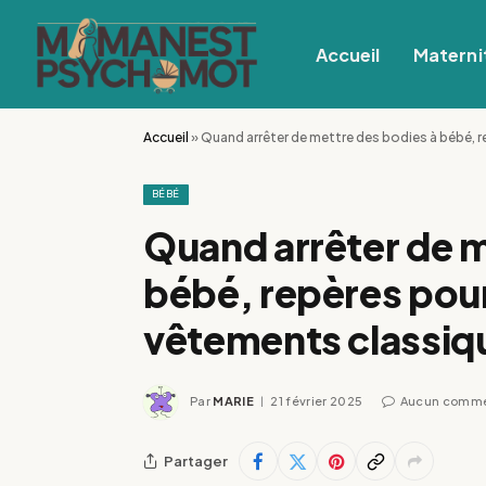
Accueil
Materni
Accueil
»
Quand arrêter de mettre des bodies à bébé, 
BÉBÉ
Quand arrêter de m
bébé, repères pour
vêtements classiq
Par
MARIE
21 février 2025
Aucun comme
Partager