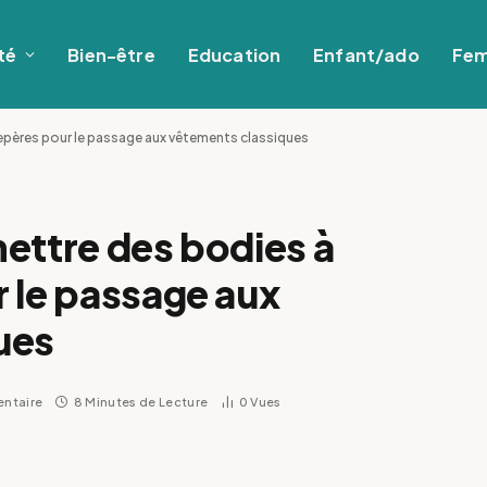
té
Bien-être
Education
Enfant/ado
Fe
repères pour le passage aux vêtements classiques
ettre des bodies à
 le passage aux
ues
ntaire
8 Minutes de Lecture
0
Vues