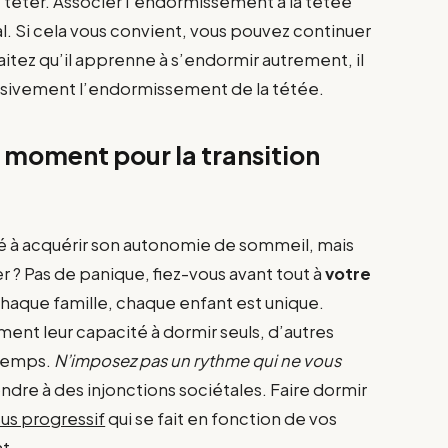
de téter. Associer l’endormissement à la tétée
al. Si cela vous convient, vous pouvez continuer
uhaitez qu’il apprenne à s’endormir autrement, il
ssivement l’endormissement de la tétée.
 moment pour la transition
é à acquérir son autonomie de sommeil, mais
? Pas de panique, fiez-vous avant tout à
votre
Chaque famille, chaque enfant est unique.
nt leur capacité à dormir seuls, d’autres
gtemps.
N’imposez pas un rythme qui ne vous
ndre à des injonctions sociétales. Faire dormir
us progressif
qui se fait en fonction de vos
t.