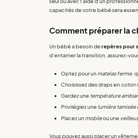
seul ou avec l’aide d’un professionne
capacités de votre bébé sera essen
Comment préparer la c
Un bébé a besoin de
repères pour s
d’entamer la transition, assurez-vou
Optez pour un
matelas ferme
, 
Choisissez des draps en
coton 
Gardez une
température ambian
Privilégiez une
lumière tamisée 
Placez un
mobile
ou une
veilleu
Vous pouvez aussi placer un vêteme