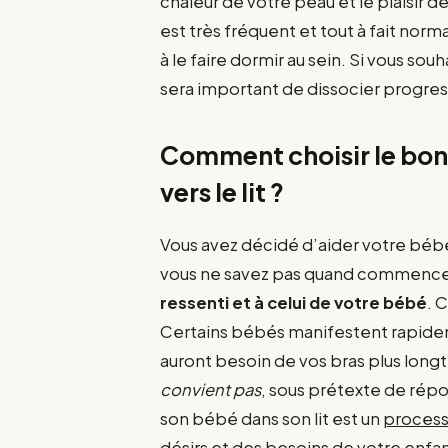
chaleur de votre peau et le plaisir 
est très fréquent et tout à fait norm
à le faire dormir au sein. Si vous so
sera important de dissocier progre
Comment choisir le bon
vers le lit ?
Vous avez décidé d’aider votre béb
vous ne savez pas quand commencer 
ressenti et à celui de votre bébé
. 
Certains bébés manifestent rapideme
auront besoin de vos bras plus lon
convient pas
, sous prétexte de répo
son bébé dans son lit est un
process
désirs et des besoins de votre enfan