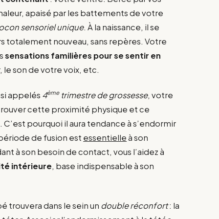
aleur, apaisé par les battements de votre
ocon sensoriel unique
. À la naissance, il se
rs totalement nouveau, sans repères. Votre
es
sensations familières pour se sentir en
, le son de votre voix, etc.
ème
ssi appelés
4
trimestre de grossesse
, votre
rouver cette proximité physique et ce
. C’est pourquoi il aura tendance à s’endormir
période de fusion est
essentielle
à son
t à son besoin de contact, vous l’aidez à
té intérieure
, base indispensable à son
ébé trouvera dans le sein un
double réconfort
: la