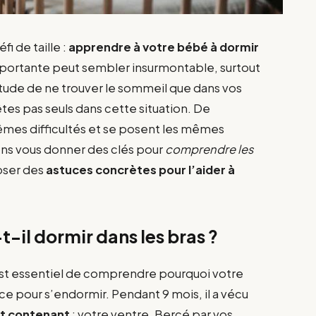
fi de taille :
apprendre à votre bébé à dormir
portante peut sembler insurmontable, surtout
bitude de ne trouver le sommeil que dans vos
êtes pas seuls dans cette situation. De
mes difficultés et se posent les mêmes
lons vous donner des clés pour
comprendre les
oser des
astuces concrètes pour l’aider à
-il dormir dans les bras ?
 est essentiel de comprendre pourquoi votre
e pour s’endormir. Pendant 9 mois, il a vécu
et contenant
: votre ventre. Bercé par vos