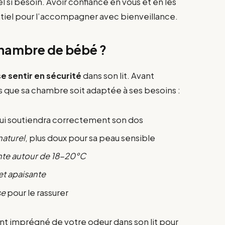
l si besoin. Avoir confiance en vous et en les
tiel pour l’accompagner avec bienveillance.
hambre de bébé ?
e sentir en sécurité
dans son lit. Avant
s que sa chambre soit adaptée à ses besoins :
qui soutiendra correctement son dos
naturel
, plus doux pour sa peau sensible
te autour de 18-20°C
et apaisante
se
pour le rassurer
nt imprégné de votre odeur dans son lit pour