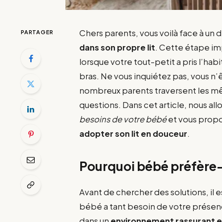
Chers parents, vous voilà face à un dé
PARTAGER
dans son propre lit
. Cette étape im
lorsque votre tout-petit a pris l’ha
bras. Ne vous inquiétez pas, vous n’
nombreux parents traversent les mê
questions. Dans cet article, nous al
besoins de votre bébé
et vous prop
adopter son lit en douceur
.
Pourquoi bébé préfère-t
Avant de chercher des solutions, il
bébé a tant besoin de votre présenc
dans un
environnement rassurant 