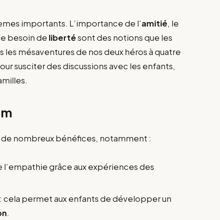
hèmes importants. L’importance de l’
amitié
, le
 le besoin de
liberté
sont des notions que les
s les mésaventures de nos deux héros à quatre
r susciter des discussions avec les enfants,
amilles.
ilm
rir de nombreux bénéfices, notamment :
ule l’empathie grâce aux expériences des
: cela permet aux enfants de développer un
on
.