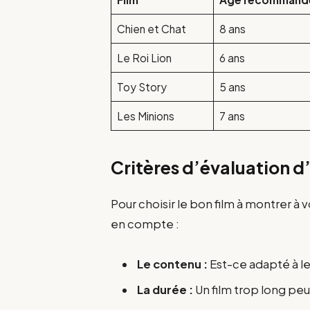
Chien et Chat
8 ans
Le Roi Lion
6 ans
Toy Story
5 ans
Les Minions
7 ans
Critères d’évaluation d
Pour choisir le bon film à montrer à 
en compte :
Le contenu :
Est-ce adapté à le
La durée :
Un film trop long peu