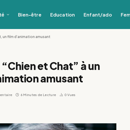
té
Bien-être
Education
Enfant/ado
Fe
t, un film d’animation amusant
 “Chien et Chat” à un
animation amusant
entaire
6 Minutes de Lecture
0
Vues