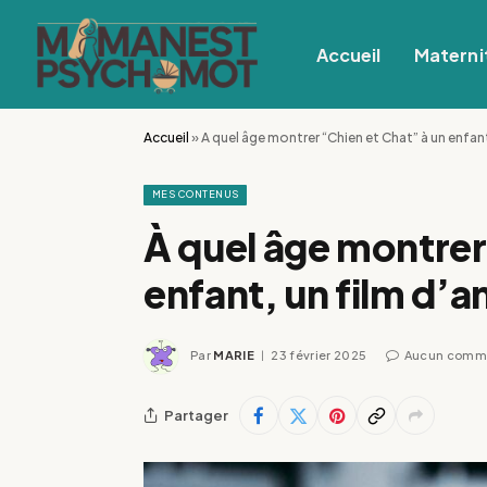
Accueil
Materni
Accueil
»
À quel âge montrer “Chien et Chat” à un enfan
MES CONTENUS
À quel âge montrer
enfant, un film d’
Par
MARIE
23 février 2025
Aucun comm
Partager