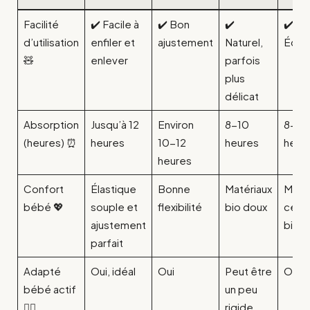
Facilité
✔️ Facile à
✔️ Bon
✔️
✔️
d’utilisation
enfiler et
ajustement
Naturel,
Écol
🧸
enlever
parfois
plus
délicat
Absorption
Jusqu’à 12
Environ
8-10
8-10
(heures) ⏰
heures
10-12
heures
heur
heures
Confort
Élastique
Bonne
Matériaux
Matér
bébé 💖
souple et
flexibilité
bio doux
certi
ajustement
bio
parfait
Adapté
Oui, idéal
Oui
Peut être
Oui
bébé actif
un peu
🏃‍♂️
rigide