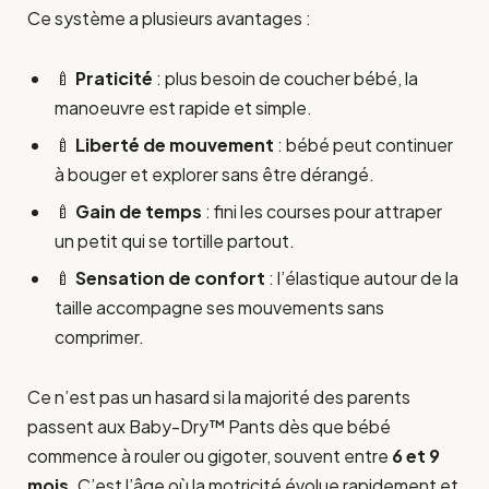
Ce système a plusieurs avantages :
🍼
Praticité
: plus besoin de coucher bébé, la
manoeuvre est rapide et simple.
🍼
Liberté de mouvement
: bébé peut continuer
à bouger et explorer sans être dérangé.
🍼
Gain de temps
: fini les courses pour attraper
un petit qui se tortille partout.
🍼
Sensation de confort
: l’élastique autour de la
taille accompagne ses mouvements sans
comprimer.
Ce n’est pas un hasard si la majorité des parents
passent aux Baby-Dry™ Pants dès que bébé
commence à rouler ou gigoter, souvent entre
6 et 9
mois
. C’est l’âge où la motricité évolue rapidement et