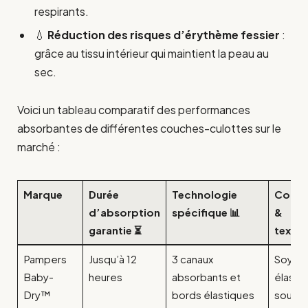
respirants.
💧
Réduction des risques d’érythème fessier
:
grâce au tissu intérieur qui maintient la peau au
sec.
Voici un tableau comparatif des performances
absorbantes de différentes couches-culottes sur le
marché :
Marque
Durée
Technologie
Confo
d’absorption
spécifique 📊
&
garantie ⏳
textur
Pampers
Jusqu’à 12
3 canaux
Soyeux
Baby-
heures
absorbants et
élasti
Dry™
bords élastiques
souple