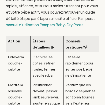
rapide, efficace, et surtout moins stressant pour vous
et votre bébé actif. Vous pouvez retrouver un guide
détaillé étape par étape sur le site officiel Pampers :
manuel d’utilisation Pampers Baby-Dry Pants
.
Action
Étapes
Conseils
détaillées 📝
pratiques 💡
Enlever la
Déchirer les
Faites-le
couche-
côtés, retirer,
rapidement pour
culotte
rouler, fermer
éviter que bébé
avec le ruban
ne s’impatiente
Mettre la
Positionner
Vérifiez que les
nouvelle
devant, passer
bords des jambes
couche-
jambes, relever,
sont bien tournés
culotte
ajuster élastique
vers l’extérieur