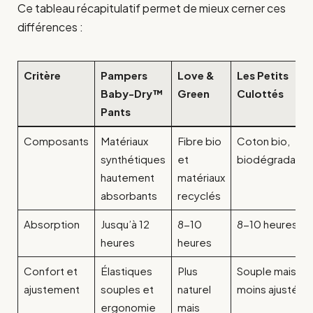
Ce tableau récapitulatif permet de mieux cerner ces
différences :
Critère
Pampers
Love &
Les Petits
Baby-Dry™
Green
Culottés
Pants
Composants
Matériaux
Fibre bio
Coton bio,
synthétiques
et
biodégradabili
hautement
matériaux
absorbants
recyclés
Absorption
Jusqu’à 12
8-10
8-10 heures
heures
heures
Confort et
Élastiques
Plus
Souple mais
ajustement
souples et
naturel
moins ajusté
ergonomie
mais