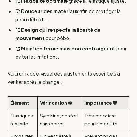
🥰
Flexibilité optimale
grâce à l’élastique ajusté.
🥰
Douceur des matériaux
afin de protéger la
peau délicate.
🥰
Design qui respecte la liberté de
mouvement
pour bébé.
🥰
Maintien ferme mais non contraignant
pour
éviter les irritations.
Voici un rappel visuel des ajustements essentiels à
vérifier après le change :
Élément
Vérification 👁️
Importance 🛡️
Élastiques
Symétrie, confort
Très important
à la taille
sans serrer
pour la mobilité
Bords des
Doivent être à
Prévention des