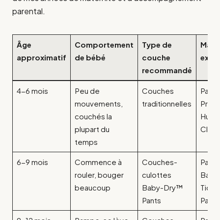
parental.
Âge
Comportement
Type de
Marq
approximatif
de bébé
couche
exem
recommandé
4-6 mois
Peu de
Couches
Pamp
mouvements,
traditionnelles
Prem
couchés la
Hugg
plupart du
Class
temps
6-9 mois
Commence à
Couches-
Pamp
rouler, bouger
culottes
Baby-
beaucoup
Baby-Dry™
Tido
Pants
Pants