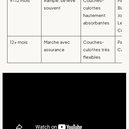
9-12 mois
Rampe, se lève
Couches-
Pamp
souvent
culottes
Baby-
hautement
Joone
absorbantes
Les P
Culot
12+ mois
Marche avec
Couches-
Pamp
assurance
culottes très
Carr
flexibles