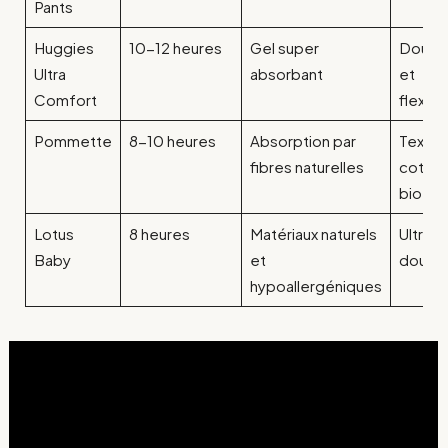
Pants
Huggies
10-12 heures
Gel super
Douce
Ultra
absorbant
et
Comfort
flexibil
Pommette
8-10 heures
Absorption par
Textur
fibres naturelles
coton
bio
Lotus
8 heures
Matériaux naturels
Ultra
Baby
et
doux
hypoallergéniques