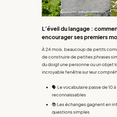
L’éveil du langage : comment
encourager ses premiers m
À 24 mois, beaucoup de petits com
de construire de petites phrases si
du doigt une personne ou un objet 
incroyable fenêtre sur leur compré
🗣️ Le vocabulaire passe de 10 
reconnaissables
📚 Les échanges gagnent en i
questions simples