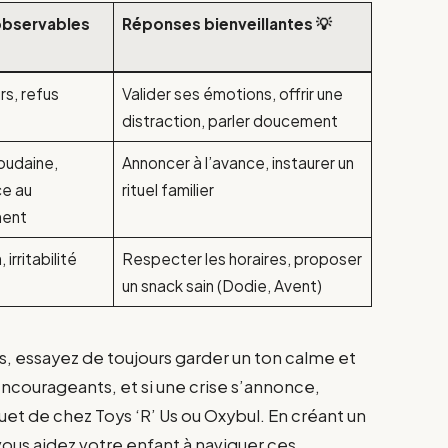
observables
Réponses bienveillantes 💡
urs, refus
Valider ses émotions, offrir une
distraction, parler doucement
oudaine,
Annoncer à l’avance, instaurer un
ce au
rituel familier
ent
 irritabilité
Respecter les horaires, proposer
un snack sain (Dodie, Avent)
, essayez de toujours garder un ton calme et
 encourageants, et si une crise s’annonce,
uet de chez Toys ‘R’ Us ou Oxybul. En créant un
ous aidez votre enfant à naviguer ces