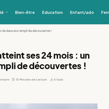
té
Bien-être
Education
Enfant/ado
Fe
ap de deux ans rempli de découvertes !
atteint ses 24 mois : un
mpli de découvertes !
ntaire
15 Minutes de Lecture
0
Vues