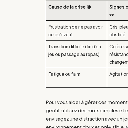
Cause de la crise 😡
Signes 
👀
Frustration de ne pas avoir
Cris, ple
ce qu’il veut
obstiné
Transition difficile (fin d’un
Colère s
jeu ou passage au repas)
résistan
changem
Fatigue ou faim
Agitation,
Pour vous aider à gérer ces moments
gentil, utilisez des mots simples et
envisagez une distraction avec un jo
environnement doux et prévisible, v