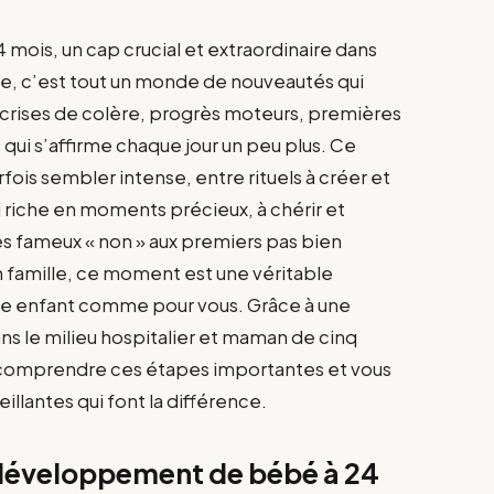
4 mois, un cap crucial et extraordinaire dans
âge, c’est tout un monde de nouveautés qui
 crises de colère, progrès moteurs, premières
 qui s’affirme chaque jour un peu plus. Ce
fois sembler intense, entre rituels à créer et
si riche en moments précieux, à chérir et
es fameux « non » aux premiers pas bien
 famille, ce moment est une véritable
re enfant comme pour vous. Grâce à une
ns le milieu hospitalier et maman de cinq
comprendre ces étapes importantes et vous
illantes qui font la différence.
 développement de bébé à 24