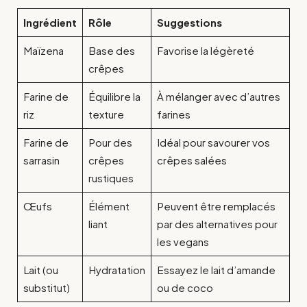
Ingrédient
Rôle
Suggestions
Maïzena
Base des
Favorise la légèreté
crêpes
Farine de
Équilibre la
À mélanger avec d’autres
riz
texture
farines
Farine de
Pour des
Idéal pour savourer vos
sarrasin
crêpes
crêpes salées
rustiques
Œufs
Élément
Peuvent être remplacés
liant
par des alternatives pour
les vegans
Lait (ou
Hydratation
Essayez le lait d’amande
substitut)
ou de coco