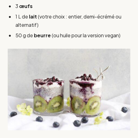
3
œufs
1 L de
lait
(votre choix : entier, demi-écrémé ou
alternatif)
50 g de
beurre
(ou huile pour la version vegan)