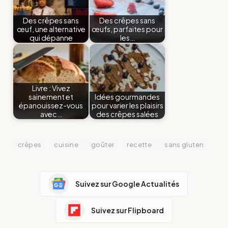
Des crêpes sans
Des crêpes sans
œuf, une alternative
œufs, parfaites pour
qui dépanne
les…
Livre : Vivez
sainement et
Idées gourmandes
épanouissez-vous
pour varier les plaisirs
avec…
des crêpes salées
crêpes
cuisine
goûter
recette
sans gluten
Suivez sur Google Actualités
Suivez sur Flipboard