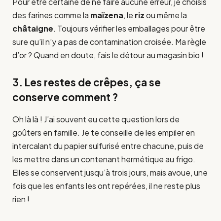
Pour être certaine de ne faire aucune erreur, je choisis
des farines comme la
maïzena
, le
riz
ou même la
châtaigne
. Toujours vérifier les emballages pour être
sure qu’il n’y a pas de contamination croisée. Ma règle
d’or ? Quand en doute, fais le détour au magasin bio !
3. Les restes de crêpes, ça se
conserve comment ?
Oh là là ! J’ai souvent eu cette question lors de
goûters en famille. Je te conseille de les empiler en
intercalant du papier sulfurisé entre chacune, puis de
les mettre dans un contenant hermétique au frigo.
Elles se conservent jusqu’à trois jours, mais avoue, une
fois que les enfants les ont repérées, il ne reste plus
rien !