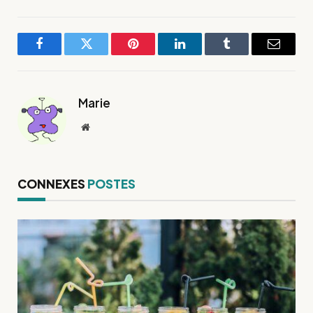
Facebook
Twitter
Pinterest
LinkedIn
Tumblr
E-
mail
Marie
Site
web
CONNEXES
POSTES