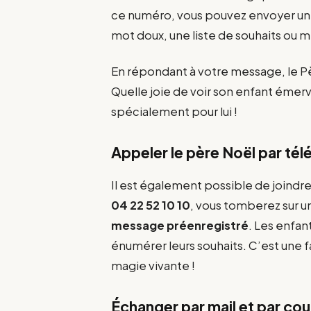
ce numéro, vous pouvez envoyer u
mot doux, une liste de souhaits ou m
En répondant à votre message, le P
Quelle joie de voir son enfant émer
spécialement pour lui !
Appeler le père Noël par té
Il est également possible de joindr
04 22 52 10 10
, vous tomberez sur u
message préenregistré
. Les enfant
énumérer leurs souhaits. C’est une 
magie vivante !
Échanger par mail et par cou