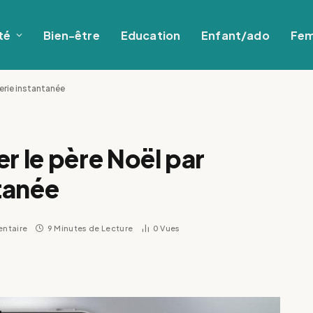
té
Bien-être
Education
Enfant/ado
Fe
rie instantanée
 le père Noël par
tanée
ntaire
9 Minutes de Lecture
0
Vues