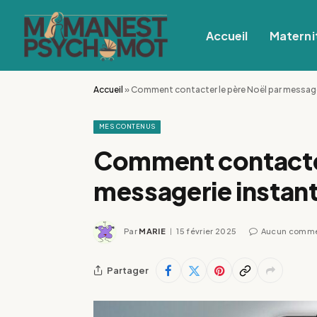
Accueil
Materni
Accueil
»
Comment contacter le père Noël par message
MES CONTENUS
Comment contacter
messagerie instan
Par
MARIE
15 février 2025
Aucun comme
Partager