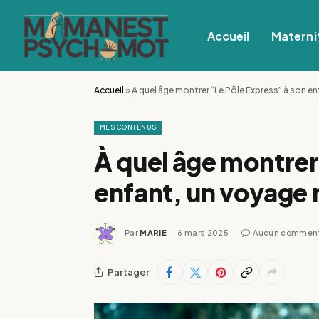
Accueil
Materni
Accueil
»
À quel âge montrer “Le Pôle Express” à son e
MES CONTENUS
À quel âge montrer
enfant, un voyage
Par
MARIE
6 mars 2025
Aucun comment
Partager