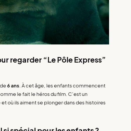
pour regarder “Le Pôle Express”
r de
6 ans
. À cet âge, les enfants commencent
comme le fait le héros du film. C’est un
et où ils aiment se plonger dans des histoires
l si spécial pour les enfants ?