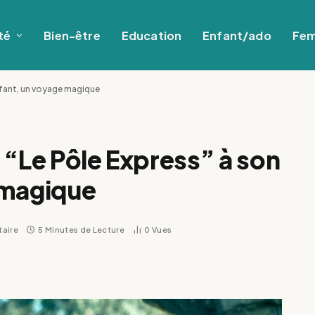
té
Bien-être
Education
Enfant/ado
Fe
nfant, un voyage magique
 “Le Pôle Express” à son
 magique
aire
5 Minutes de Lecture
0
Vues