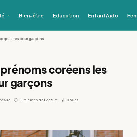
té
Bien-être
Education
Enfant/ado
Fe
 populaires pour garçons
 prénoms coréens les
ur garçons
taire
15 Minutes de Lecture
0
Vues