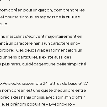
rénom coréen pour un garçon, comprendre les
el pour saisir tous les aspects de la
culture
cule.
ens
masculins s’écrivent majoritairement en
t à un caractère hanja (un caractère sino-
propre). Ces deux syllabes forment alors un
un sens particulier. Il existe aussi des
lus rares, qui dégagent une belle simplicité,
 XVe siècle, rassemble 24 lettres de base et 27
nom coréen est une quête d’équilibre entre
 précis des hanja choisis avec soin afin d’offrir
ple, le prénom populaire « Byeong-Ho »