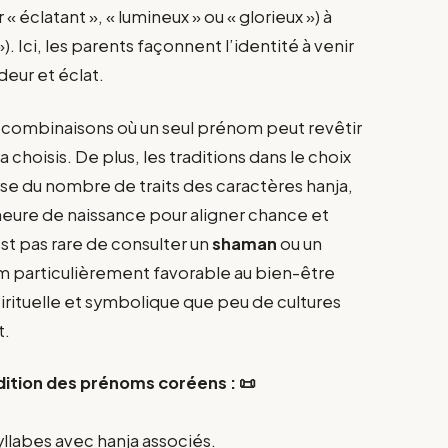
 « éclatant », « lumineux » ou « glorieux ») à
 »). Ici, les parents façonnent l’identité à venir
deur et éclat.
 combinaisons où un seul prénom peut revêtir
a choisis. De plus, les traditions dans le choix
yse du nombre de traits des caractères hanja,
l’heure de naissance pour aligner chance et
’est pas rare de consulter un
shaman
ou un
m particulièrement favorable au bien-être
irituelle et symbolique que peu de cultures
t.
adition des prénoms coréens : 📜
llabes avec hanja associés.