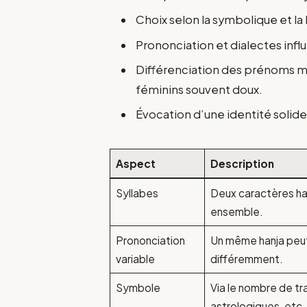
Choix selon la symbolique et la b
Prononciation et dialectes influ
Différenciation des prénoms ma
féminins souvent doux.
Évocation d’une identité solide 
Aspect
Description
Syllabes
Deux caractères ha
ensemble.
Prononciation
Un même hanja peu
variable
différemment.
Symbole
Via le nombre de tra
astrologiques, etc.