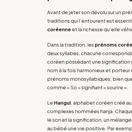
Avant de jeter son dévolu sur un p
traditions qui l’entourent est essenti
coréenne
et la richesse qu’elle véhi
Dans la tradition, les
prénoms coré
deux syllabes, chacune correspondan
coréen possédant une signification 
nom à la fois harmonieux et porteur d’
prénoms monosyllabiques, bien que p
comme « So » signifiant « sourire ».
Le
Hangul
, alphabet coréen créé au
complexes nommées hanja. Chaque 
le son et la signification, un mélange
au bébé une vie positive. Par exem