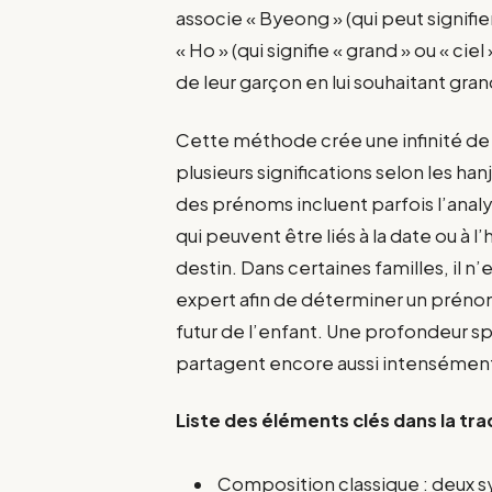
associe « Byeong » (qui peut signifier
« Ho » (qui signifie « grand » ou « ciel
de leur garçon en lui souhaitant gran
Cette méthode crée une infinité de
plusieurs significations selon les hanj
des prénoms incluent parfois l’anal
qui peuvent être liés à la date ou à 
destin. Dans certaines familles, il n
expert afin de déterminer un préno
futur de l’enfant. Une profondeur sp
partagent encore aussi intensémen
Liste des éléments clés dans la tr
Composition classique : deux sy