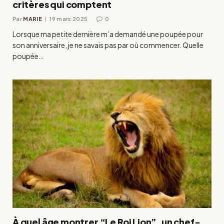
critères qui comptent
Par
MARIE
19 mars 2025
0
Lorsque ma petite dernière m’a demandé une poupée pour
son anniversaire, je ne savais pas par où commencer. Quelle
poupée…
À quel âge montrer “Le Roi Lion”, un chef-