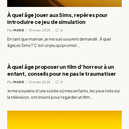
À quel âge jouer aux Sims, repères pour
introduire ce jeu de simulation
Par
MARIE
13 mars 2025
0
En tant que maman, je me suis souvent demandé : À quel
âgeLes Sims ? C’est un jeu qui promet…
À quel âge proposer un film d’horreur à un
enfant, conseils pour ne pas le traumatiser
Par
MARIE
12 mars 2025
0
Je me souviens d’une soirée où mes enfants, les yeux rivés sur
la télévision, ont insisté pour regarder un film…