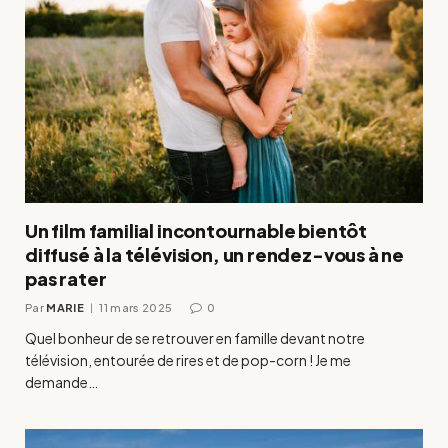
Un film familial incontournable bientôt
diffusé à la télévision, un rendez-vous à ne
pas rater
Par
MARIE
11 mars 2025
0
Quel bonheur de se retrouver en famille devant notre
télévision, entourée de rires et de pop-corn ! Je me
demande…