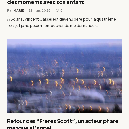
des moments avec son enfant
Par
MARIE
21 mars 2025
0
À 58 ans, Vincent Cassel est devenu père pour la quatrième
fois, et je ne peux m’empêcher de me demander…
Retour des “Frères Scott”, un acteur phare
manque à l’appel