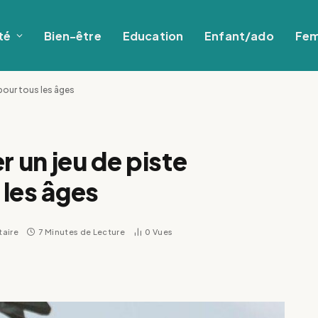
té
Bien-être
Education
Enfant/ado
Fe
pour tous les âges
 un jeu de piste
les âges
aire
7 Minutes de Lecture
0
Vues