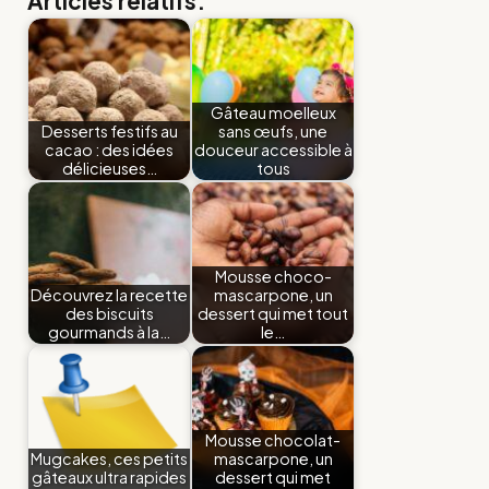
Articles relatifs:
Gâteau moelleux
Desserts festifs au
sans œufs, une
cacao : des idées
douceur accessible à
délicieuses…
tous
Mousse choco-
Découvrez la recette
mascarpone, un
des biscuits
dessert qui met tout
gourmands à la…
le…
Mousse chocolat-
Mugcakes, ces petits
mascarpone, un
gâteaux ultra rapides
dessert qui met