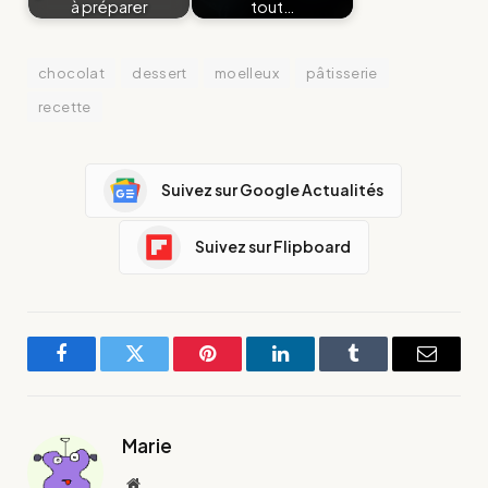
à préparer
tout…
chocolat
dessert
moelleux
pâtisserie
recette
Suivez sur Google Actualités
Suivez sur Flipboard
Facebook
Twitter
Pinterest
LinkedIn
Tumblr
E-
mail
Marie
Site