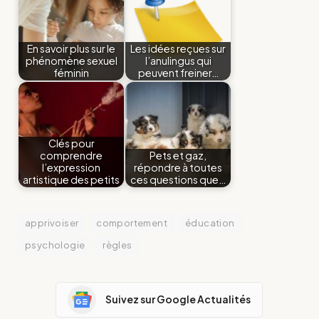
En savoir plus sur le
Les idées reçues sur
phénomène sexuel
l’anulingus qui
féminin
peuvent freiner…
Clés pour
comprendre
Pets et gaz,
l’expression
répondre à toutes
artistique des petits
ces questions que…
apprivoiser
comportement
éducation
psychologie
règles
Suivez sur Google Actualités