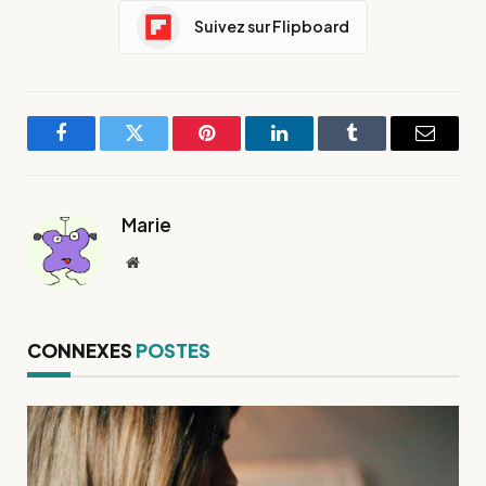
Suivez sur Flipboard
Facebook
Twitter
Pinterest
LinkedIn
Tumblr
E-
mail
Marie
Site
web
CONNEXES
POSTES