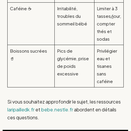
Caféine ☕
Irritabilité,
Limiter à 3
troubles du
tasses/jour,
sommeil bébé
compter
thés et
sodas
Boissons sucrées
Pics de
Privilégier
🥤
glycémie, prise
eau et
de poids
tisanes
excessive
sans
caféine
Si vous souhaitez approfondir le sujet, les ressources
laripailledk.fr
et
bebe.nestle.fr
abordent en détails
ces questions.