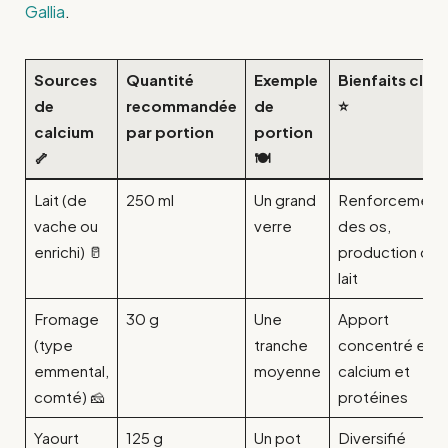
Gallia
.
Sources
Quantité
Exemple
Bienfaits clés
de
recommandée
de
⭐
calcium
par portion
portion
🦴
🍽️
Lait (de
250 ml
Un grand
Renforcement
vache ou
verre
des os,
enrichi) 🥛
production de
lait
Fromage
30 g
Une
Apport
(type
tranche
concentré en
emmental,
moyenne
calcium et
comté) 🧀
protéines
Yaourt
125 g
Un pot
Diversifié