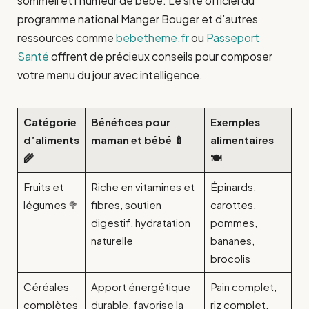
sommeil et l’humeur de bébé. Le site officiel du
programme national Manger Bouger et d’autres
ressources comme
bebetheme.fr
ou
Passeport
Santé
offrent de précieux conseils pour composer
votre menu du jour avec intelligence.
Catégorie
Bénéfices pour
Exemples
d’aliments
maman et bébé 🍼
alimentaires
🌾
🍽️
Fruits et
Riche en vitamines et
Épinards,
légumes 🥦
fibres, soutien
carottes,
digestif, hydratation
pommes,
naturelle
bananes,
brocolis
Céréales
Apport énergétique
Pain complet,
complètes
durable, favorise la
riz complet,