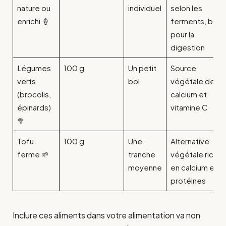
nature ou
individuel
selon les
enrichi 🍦
ferments, bon
pour la
digestion
Légumes
100 g
Un petit
Source
verts
bol
végétale de
(brocolis,
calcium et
épinards)
vitamine C
🥦
Tofu
100 g
Une
Alternative
ferme 🌱
tranche
végétale riche
moyenne
en calcium et
protéines
Inclure ces aliments dans votre alimentation va non