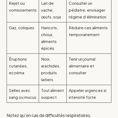
Rejet ou
Lait de
Consulter un
vomissements
vache,
pédiatre, envisager
œufs, soja
régime d’élimination
Gaz, coliques
Haricots,
Réduire ces aliments
choux,
temporairement
aliments
épicés
Éruptions
Noix,
Tenir un journal
cutanées,
arachides,
alimentaire et
eczéma
produits
consulter
laitiers
Selles avec
Tout aliment
Appeler urgences si
sang ou mucus
suspect
intensité forte
Notez qu’en cas de difficultés respiratoires,