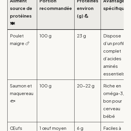
Aliment
Portion
Protéines
Avantages
source de
recommandée
environ
spécifiques
protéines
(g) 💪
🍽️
Poulet
100 g
23 g
Dispose
maigre 🍗
d’un profil
complet
d’acides
aminés
essentiels
Saumon et
100 g
20-22 g
Riche en
maquereau
oméga-3,
🐟
bon pour
cerveau
bébé
Œufs
1 œuf moyen
6 g
Faciles à