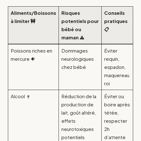
Aliments/Boissons
Risques
Conseils
à limiter 🚧
potentiels pour
pratiques
bébé ou
📋
maman ⚠️
Poissons riches en
Dommages
Éviter
mercure 🐠
neurologiques
requin,
chez bébé
espadon,
maquereau
roi
Alcool 🍷
Réduction de la
Éviter ou
production de
boire après
lait, goût altéré,
tétée,
effets
respecter
neurotoxiques
2h
potentiels
d’attente