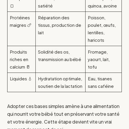
🍞
satiété
quinoa, avoine
Protéines
Réparation des
Poisson,
maigres 🍗
tissus, production de
poulet, œufs,
lait
lentilles,
haricots
Produits
Solidité des os,
Fromage,
riches en
transmission au bébé
yaourt, lait,
calcium 🥛
tofu
Liquides 💧
Hydratation optimale,
Eau, tisanes
soutien de la lactation
sans caféine
Adopter ces bases simples amène à une alimentation
qui nourrit votre bébé tout en préservant votre santé
et votre énergie. Cette étape devient vite un vrai