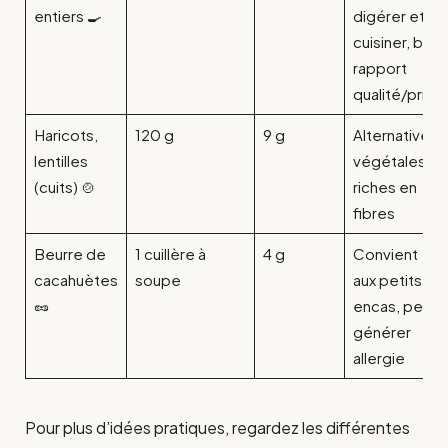
entiers 🍳
digérer et à
cuisiner, bon
rapport
qualité/prix
Haricots,
120 g
9 g
Alternatives
lentilles
végétales,
(cuits) 🍲
riches en
fibres
Beurre de
1 cuillère à
4 g
Convient
cacahuètes
soupe
aux petits
🥜
encas, peut
générer
allergie
Pour plus d’idées pratiques, regardez les différentes