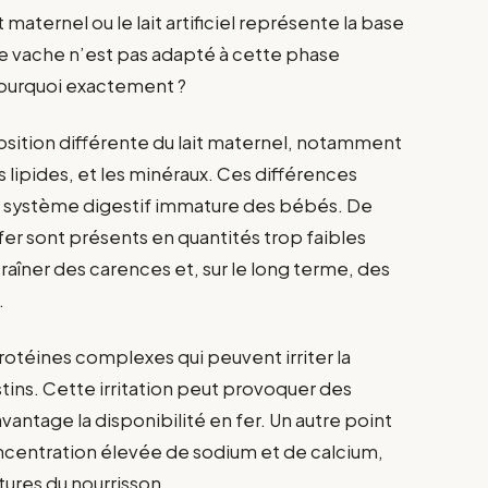
 maternel ou le lait artificiel représente la base
e vache n’est pas adapté à cette phase
ourquoi exactement ?
sition différente du lait maternel, notamment
s lipides, et les minéraux. Ces différences
 le système digestif immature des bébés. De
fer sont présents en quantités trop faibles
traîner des carences et, sur le long terme, des
.
protéines complexes qui peuvent irriter la
ins. Cette irritation peut provoquer des
vantage la disponibilité en fer. Un autre point
ncentration élevée de sodium et de calcium,
tures du nourrisson.