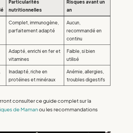
Particularités
Risques avant un
dé
nutritionnelles
an
Complet, immunogène,
Aucun,
parfaitement adapté
recommandé en
continu
Adapté, enrichi en fer et
Faible, si bien
vitamines
utilisé
2
Inadapté, riche en
Anémie, allergies,
protéines et minéraux
troubles digestifs
urront consulter ce guide complet sur la
iques de Maman
ou les recommandations