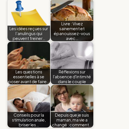
Livre : Vivez
Les idées reçues sur
sainement et
l’anulingus qui
épanouissez-vous
peuvent freiner…
avec…
Les questions
Réflexions sur
essentielles à se
l'absence d'intimité
poser avant de faire…
dans le couple
Conseils pour la
Depuis que je suis
stimulation anale,
maman, ma vie a
briser les…
changé : comment…