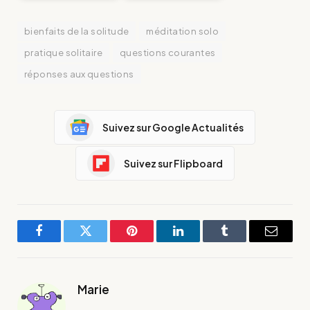
bienfaits de la solitude
méditation solo
pratique solitaire
questions courantes
réponses aux questions
Suivez sur Google Actualités
Suivez sur Flipboard
Facebook
Twitter
Pinterest
LinkedIn
Tumblr
E-
mail
Marie