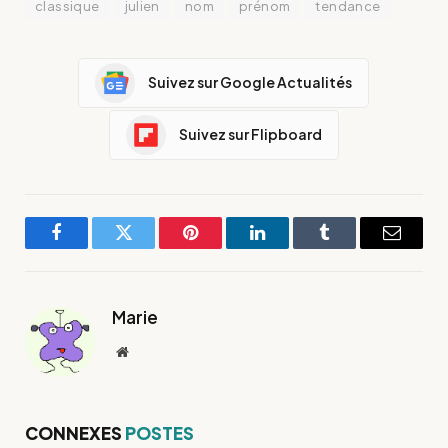
classique
julien
nom
prénom
tendance
Suivez sur Google Actualités
Suivez sur Flipboard
Facebook
Twitter
Pinterest
LinkedIn
Tumblr
E-
mail
Marie
Site
web
CONNEXES
POSTES