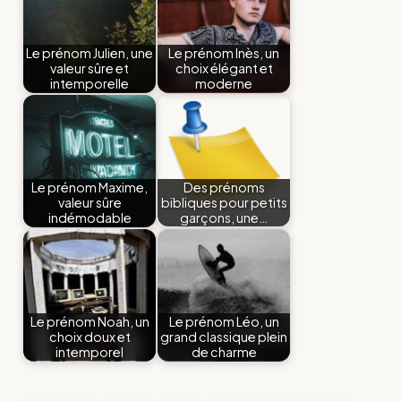
Le prénom Julien, une
Le prénom Inès, un
valeur sûre et
choix élégant et
intemporelle
moderne
Le prénom Maxime,
Des prénoms
valeur sûre
bibliques pour petits
indémodable
garçons, une…
Le prénom Noah, un
Le prénom Léo, un
choix doux et
grand classique plein
intemporel
de charme