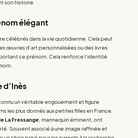
t son histoire.
rénom élégant
re célébrés dans la vie quotidienne. Cela peut
des œuvres d’art personnalisées ou des livres
ortant ce prénom. Cela renforce l’identité
rénom.
e d’Inès
connu un véritable engouement et figure
ms les plus donnés aux petites filles en France.
de La Fressange
, mannequin éminent, ont
té. Souvent associé à une image raffinée et
un choix prisé pour les parents à la recherche