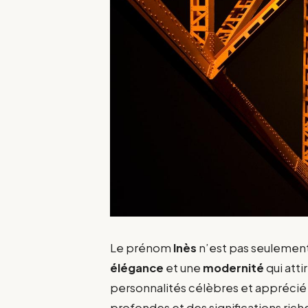
Le prénom
Inès
n’est pas seulement 
élégance
et une
modernité
qui att
personnalités célèbres et apprécié 
profondes et des significations rich