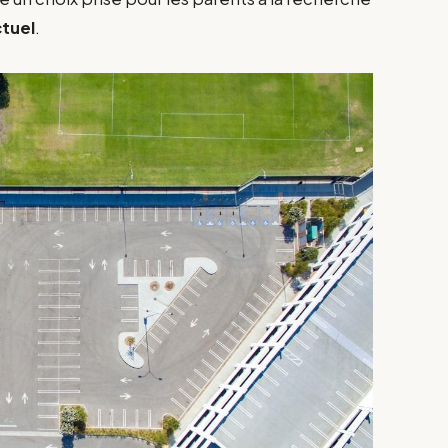
tuel
.