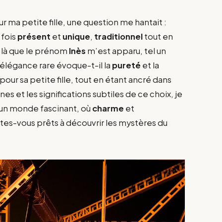
r ma petite fille, une question me hantait :
 fois
présent
et
unique
,
traditionnel
tout en
t là que le prénom
Inès
m’est apparu, tel un
élégance rare évoque-t-il la
pureté
et la
r sa petite fille, tout en étant ancré dans
nes et les significations subtiles de ce choix, je
s un monde fascinant, où
charme
et
tes-vous prêts à découvrir les mystères du