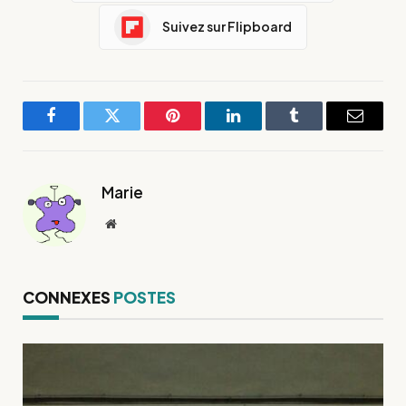
Suivez sur Flipboard
Facebook
Twitter
Pinterest
LinkedIn
Tumblr
E-
mail
Marie
Site
web
CONNEXES
POSTES