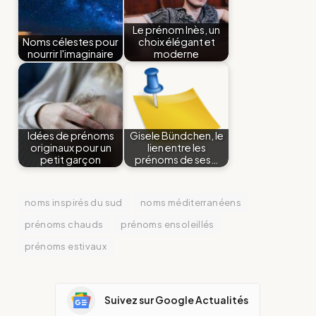
Le prénom Inès, un
Noms célestes pour
choix élégant et
nourrir l'imaginaire
moderne
Idées de prénoms
Gisele Bündchen, le
originaux pour un
lien entre les
petit garçon
prénoms de ses…
noms inspirés du sud
noms méditerranéens
prénoms chauds
prénoms ensoleillés
prénoms estivaux
Suivez sur Google Actualités