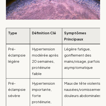
Type
Définition Clé
Symptômes
Principaux
Pré-
Hypertension
Légère fatigue,
éclampsie
modérée après
gonflement des
légère
20 semaines,
mains/visage, parfois
protéinurie
asymptomatique
faible
Pré-
Hypertension
Maux de tête violents,
éclampsie
importante,
nausées/vomissements,
sévère
forte
douleurs abdominales
protéinurie,