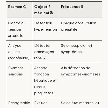
Examen 📋
Objectif
Fréquence 🚦
médical 🎯
Contrôle
Détection
Chaque consultation
tension
hypertension
prénatale
artérielle
Analyse
Détecter
Selon suspicion et
d’urine
dommages
symptômes
(protéinurie)
rénaux
Examens
Analyse
À la détection de
sanguins
fonction
symptômes/anomalies
hépatique et
rénale,
plaquettes
Échographie
Évaluer
Selon état maternel et