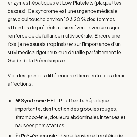
enzymes hépatiques et Low Platelets (plaquettes
basses). Ce syndrome est une urgence médicale
grave qui touche environ 10 à 20 % des femmes
atteintes de pré-éclampsie sévère, avec un risque
renforcé de défaillance multiviscérale. Encore une
fois, je ne saurais trop insister sur l’importance d’un
suivi médical rigoureux que détaille parfaitement le
Guide de la Préeclampsie.
Voici les grandes différences et liens entre ces deux
affections :
💔
Syndrome HELLP :
atteinte hépatique
importante, destruction des globules rouges,
thrombopénie, douleurs abdominales intenses et
nausées persistantes.
🩺
Pré-éclampsie :
hypertension et protéinurie