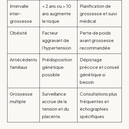
Intervalle
< 2 ans ou > 10
Planification de
inter-
ans augmente
grossesse et suivi
grossesse
le risque
médical
Obésité
Facteur
Perte de poids
aggravant de
avant grossesse
l’hypertension
recommandée
Antécédents
Prédisposition
Dépistage
familiaux
génétique
précoce et conseil
possible
génétique si
besoin
Grossesse
Surveillance
Consultations plus
multiple
accrue de la
fréquentes et
tension et du
échographies
placenta
spécifiques