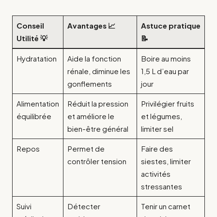
Conseil
Avantages 📈
Astuce pratique
Utilité 💡
📝
Hydratation
Aide la fonction
Boire au moins
rénale, diminue les
1,5 L d’eau par
gonflements
jour
Alimentation
Réduit la pression
Privilégier fruits
équilibrée
et améliore le
et légumes,
bien-être général
limiter sel
Repos
Permet de
Faire des
contrôler tension
siestes, limiter
activités
stressantes
Suivi
Détecter
Tenir un carnet