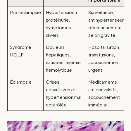
Pré-éclampsie
Hypertension +
Surveillance,
protéinurie,
antihypertenseurs,
symptômes
déclenchement
divers
selon gravité
Syndrome
Douleurs
Hospitalisation,
HELLP
hépatiques,
transfusions,
nausées, anémie
accouchement
hémolytique
urgent
Éclampsie
Crises
Médicaments
convulsives et
anticonvulsifs,
hypertension mal
accouchement
contrôlée
immédiat