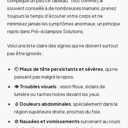
complique un peu ce tableau. Tout comme j’ai
souvent conseillé à de nombreuses mamans, prenez
toujours le temps d’écouter votre corps et ne
minimisez jamais les symptômes anormaux, un principe
repris dans Pré-éclampsie Solutions.
Voici une liste claire des signes qui ne doivent surtout
pas être ignorés :
🤕
Maux de tête persistants et sévères
, qui ne
passent pas malgré le repos.
👁️
Troubles visuels
: vision floue, éclairs de
lumière ou taches noires devant les yeux.
🩸
Douleurs abdominales
, spécialement dans la
région supérieure droite, proches du foie.
🚫
Nausées et vomissements
survenant au cours