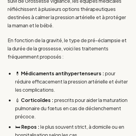
suivi de Grossesse Vigilance, les équipes médicales
réfléchissent à plusieurs options thérapeutiques
destinées à calmer la pression artérielle et à protéger
la maman et le bébé.
En fonction de la gravité, le type de pré-éclampsie et
la durée de la grossesse, voici les traitements
fréquemment proposés :
💊
Médicaments antihypertenseurs :
pour
réduire efficacement la pression artérielle et éviter
les complications.
💉
Corticoïdes :
prescrits pour aider la maturation
pulmonaire du fœtus en cas de déclenchement
précoce.
🛏️
Repos :
le plus souvent strict, à domicile ou en
hospitalisation selon les cas.