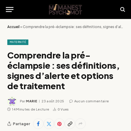
Accueil
»
Comprendre la pré-éclampsie : ses définitions, signes d’alerte et options de traitement
MATERNITÉ
Comprendre la pré-
éclampsie : ses définitions,
signes d’alerte et options
de traitement
Par
MARIE
23 août 2025
Aucun commentaire
14 Minutes de Lecture
0
Vues
Partager