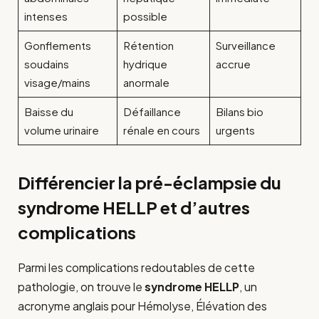
intenses
possible
Gonflements
Rétention
Surveillance
soudains
hydrique
accrue
visage/mains
anormale
Baisse du
Défaillance
Bilans bio
volume urinaire
rénale en cours
urgents
Différencier la pré-éclampsie du
syndrome HELLP et d’autres
complications
Parmi les complications redoutables de cette
pathologie, on trouve le
syndrome HELLP
, un
acronyme anglais pour Hémolyse, Élévation des