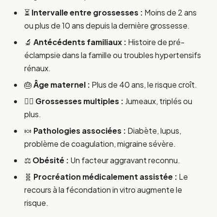
⏳
Intervalle entre grossesses :
Moins de 2 ans
ou plus de 10 ans depuis la dernière grossesse.
🔬
Antécédents familiaux :
Histoire de pré-
éclampsie dans la famille ou troubles hypertensifs
rénaux.
🎂
Âge maternel :
Plus de 40 ans, le risque croît.
👯‍♀️
Grossesses multiples :
Jumeaux, triplés ou
plus.
🍬
Pathologies associées :
Diabète, lupus,
problème de coagulation, migraine sévère.
⚖️
Obésité :
Un facteur aggravant reconnu.
🧬
Procréation médicalement assistée :
Le
recours à la fécondation in vitro augmente le
risque.