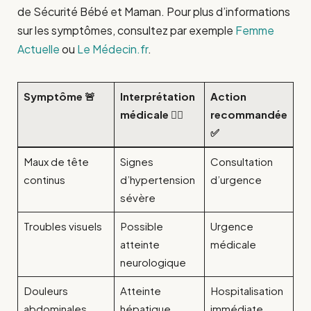
de Sécurité Bébé et Maman. Pour plus d’informations
sur les symptômes, consultez par exemple
Femme
Actuelle
ou
Le Médecin.fr
.
Symptôme 🚨
Interprétation
Action
médicale 👩‍⚕️
recommandée
✅
Maux de tête
Signes
Consultation
continus
d’hypertension
d’urgence
sévère
Troubles visuels
Possible
Urgence
atteinte
médicale
neurologique
Douleurs
Atteinte
Hospitalisation
abdominales
hépatique
immédiate