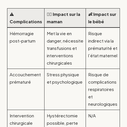
⚠️
👩‍⚕️ Impact sur la
👶 Impact sur
Complications
maman
le bébé
Hémorragie
Met la vie en
Risque
post-partum
danger, nécessite
indirect via la
transfusions et
prématurité et
interventions
l’état maternel
chirurgicales
Accouchement
Stress physique
Risque de
prématuré
et psychologique
complications
respiratoires
et
neurologiques
Intervention
Hystérectomie
N/A
chirurgicale
possible, perte