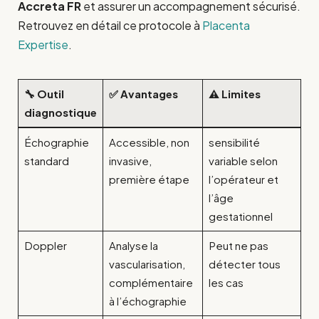
Accreta FR
et assurer un accompagnement sécurisé.
Retrouvez en détail ce protocole à
Placenta
Expertise
.
🔧 Outil
✅ Avantages
⚠️ Limites
diagnostique
Échographie
Accessible, non
sensibilité
standard
invasive,
variable selon
première étape
l’opérateur et
l’âge
gestationnel
Doppler
Analyse la
Peut ne pas
vascularisation,
détecter tous
complémentaire
les cas
à l’échographie