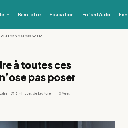
té
Bien-être
Education
Enfant/ado
Fe
 que l’on n’ose pas poser
dre à toutes ces
 n’ose pas poser
aire
8 Minutes de Lecture
0
Vues