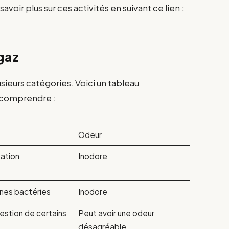
voir plus sur ces activités en suivant ce lien :
 gaz
usieurs catégories. Voici un tableau
x comprendre :
Odeur
tation
Inodore
ines bactéries
Inodore
gestion de certains
Peut avoir une odeur
désagréable