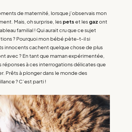
ments de maternité, lorsque j’observais mon
ent. Mais, oh surprise, les
pets
et les
gaz
ont
bleau familial ! Qui aurait cru que ce sujet
stions ? Pourquoi mon bébé pète-t-il si
its innocents cachent quelque chose de plus
ont avec ? En tant que maman expérimentée,
es réponses à ces interrogations délicates que
er. Prêts à plonger dans le monde des
lance ? C’est parti !