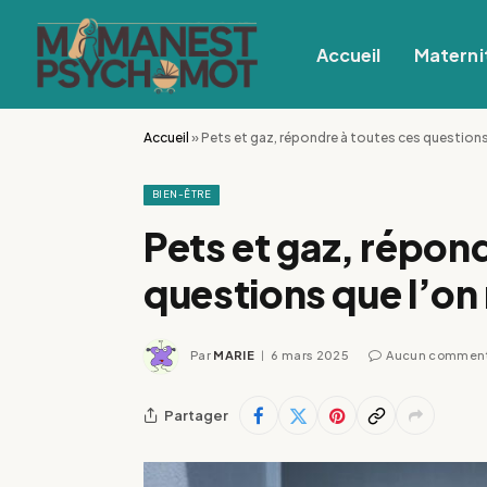
Accueil
Materni
Accueil
»
Pets et gaz, répondre à toutes ces questions
BIEN-ÊTRE
Pets et gaz, répon
questions que l’on
Par
MARIE
6 mars 2025
Aucun comment
Partager