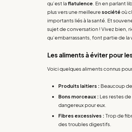
qu’est la
flatulence
. En en parlant l
plus vers une meilleure
société
où c
importants liés à la santé. Et souve
sujet de conversation ! Vivez bien, r
qu’embarrassants, font partie de la v
Les aliments à éviter pour 
Voici quelques aliments connus pour 
Produits laitiers :
Beaucoup de c
Bons morceaux :
Les restes de
dangereux pour eux.
Fibres excessives :
Trop de fib
des troubles digestifs.