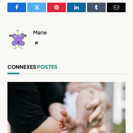
Facebook
Twitter
Pinterest
LinkedIn
Tumblr
E-
mail
Marie
Site
web
CONNEXES
POSTES