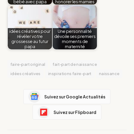
bébé avec papa
honorer les mamies
idées créatives pour
Une personnalité
révéler votre
dévoile ses premiers
grossesse au futur
moments de
papa
maternité
faire-part original
fait-part de naissance
idées créatives
inspirations faire-part
naissance
Suivez sur Google Actualités
Suivez sur Flipboard