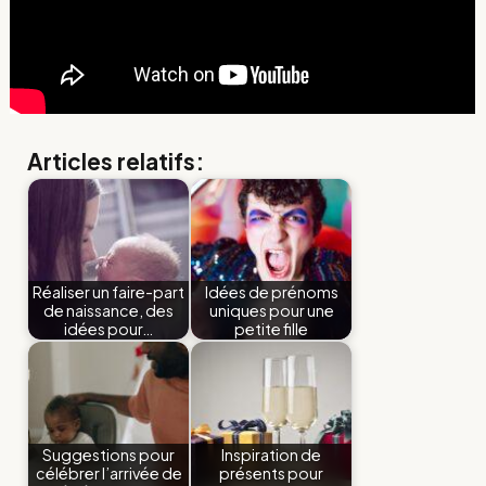
Articles relatifs:
Réaliser un faire-part
Idées de prénoms
de naissance, des
uniques pour une
idées pour…
petite fille
Suggestions pour
Inspiration de
célébrer l’arrivée de
présents pour