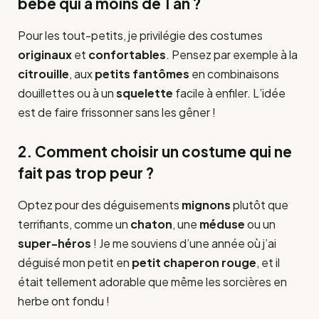
bébé qui a moins de 1 an ?
Pour les tout-petits, je privilégie des costumes
originaux
et
confortables
. Pensez par exemple à la
citrouille
, aux
petits fantômes
en combinaisons
douillettes ou à un
squelette
facile à enfiler. L’idée
est de faire frissonner sans les gêner !
2. Comment choisir un costume qui ne
fait pas trop peur ?
Optez pour des déguisements
mignons
plutôt que
terrifiants, comme un
chaton
, une
méduse
ou un
super-héros
! Je me souviens d’une année où j’ai
déguisé mon petit en
petit chaperon rouge
, et il
était tellement adorable que même les sorcières en
herbe ont fondu !