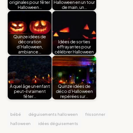
originales pour fêter
Halloween en un tour
Halloween…
de main, un…
Quinze idées de
décoration
Idées de sorties
d’Halloween,
effrayantes pour
ambiance…
célébrer Halloween
À quel âge un enfant
Quinze idées de
peut-il vraiment
déco d’Halloween
fêter…
repérées sur…
bébé
déguisements halloween
frissonner
halloween
idées déguisements