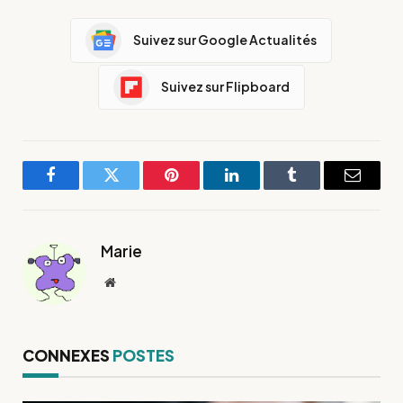
Suivez sur Google Actualités
Suivez sur Flipboard
Facebook
Twitter
Pinterest
LinkedIn
Tumblr
E-
mail
Marie
Site
web
CONNEXES
POSTES