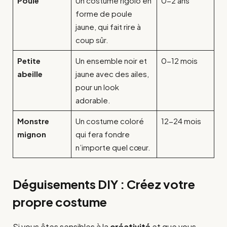
Poule
Un costume rigolo en
0-2 ans
forme de poule
jaune, qui fait rire à
coup sûr.
Petite
Un ensemble noir et
0-12 mois
abeille
jaune avec des ailes,
pour un look
adorable.
Monstre
Un costume coloré
12-24 mois
mignon
qui fera fondre
n’importe quel cœur.
Déguisements DIY : Créez votre
propre costume
Si vous êtes sensibles à la
créativité
et que vous