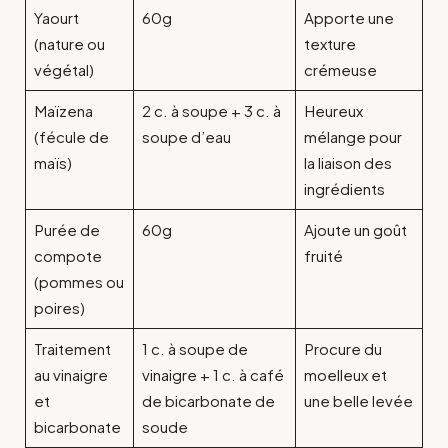
Yaourt
60g
Apporte une
(nature ou
texture
végétal)
crémeuse
Maïzena
2 c. à soupe + 3 c. à
Heureux
(fécule de
soupe d’eau
mélange pour
maïs)
la liaison des
ingrédients
Purée de
60g
Ajoute un goût
compote
fruité
(pommes ou
poires)
Traitement
1 c. à soupe de
Procure du
au vinaigre
vinaigre + 1 c. à café
moelleux et
et
de bicarbonate de
une belle levée
bicarbonate
soude