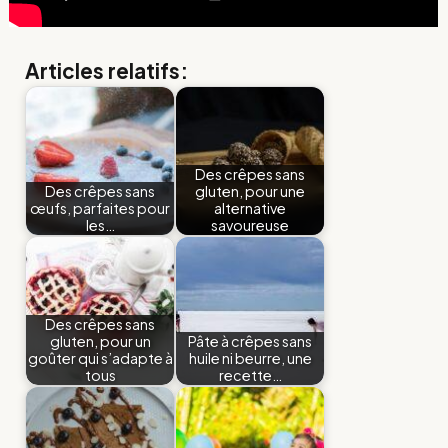
Articles relatifs:
Des crêpes sans
Des crêpes sans
gluten, pour une
œufs, parfaites pour
alternative
les…
savoureuse
Des crêpes sans
gluten, pour un
Pâte à crêpes sans
goûter qui s’adapte à
huile ni beurre, une
tous
recette…