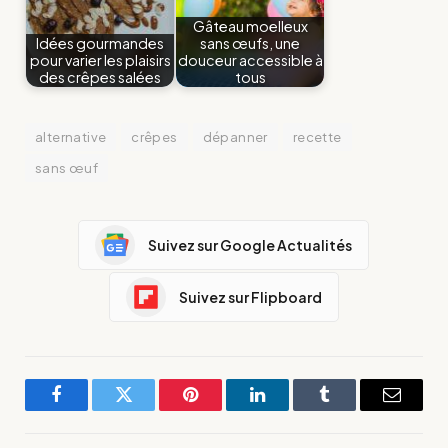
Gâteau moelleux
Idées gourmandes
sans œufs, une
pour varier les plaisirs
douceur accessible à
des crêpes salées
tous
alternative
crêpes
dépanner
recette
sans œuf
Suivez sur Google Actualités
Suivez sur Flipboard
Facebook
Twitter
Pinterest
LinkedIn
Tumblr
E-
mail