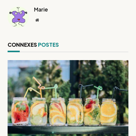
Marie
Site
web
CONNEXES
POSTES