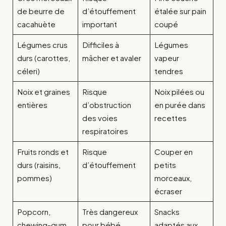
de beurre de
d’étouffement
étalée sur pain
cacahuète
important
coupé
Légumes crus
Difficiles à
Légumes
durs (carottes,
mâcher et avaler
vapeur
céleri)
tendres
Noix et graines
Risque
Noix pilées ou
entières
d’obstruction
en purée dans
des voies
recettes
respiratoires
Fruits ronds et
Risque
Couper en
durs (raisins,
d’étouffement
petits
pommes)
morceaux,
écraser
Popcorn,
Très dangereux
Snacks
chewing-gum,
pour bébé
adaptés aux