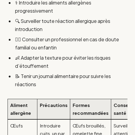
⚕️ Introduire les aliments allergènes
progressivement
🔍 Surveiller toute réaction allergique après
introduction
👨‍⚕️ Consulter un professionnel en cas de doute
familial ou enfantin
👶 Adapter la texture pour éviter les risques
d’étouffement
📝 Tenir un journal alimentaire pour suivre les
réactions
Aliment
Précautions
Formes
Conseils
allergène
recommandées
santé
Œufs
Introduire
Œufs brouillés,
Surveillan
cuits, un par
omelette fine
attentive