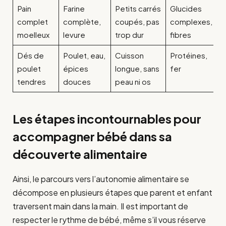
Pain
Farine
Petits carrés
Glucides
complet
complète,
coupés, pas
complexes,
moelleux
levure
trop dur
fibres
Dés de
Poulet, eau,
Cuisson
Protéines,
poulet
épices
longue, sans
fer
tendres
douces
peau ni os
Les étapes incontournables pour
accompagner bébé dans sa
découverte alimentaire
Ainsi, le parcours vers l’autonomie alimentaire se
décompose en plusieurs étapes que parent et enfant
traversent main dans la main. Il est important de
respecter le rythme de bébé, même s’il vous réserve