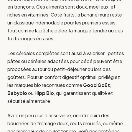
en tronçons. Ces aliments sont doux, moelleux, et
riches en vitamines. Côté fruits, la banane mûre reste
un classique indémodable pour les premiers essais,
tout comme la pêche pelée, la mangue tendre ou des
fruits rouges écrasés.
Les céréales complètes sont aussi à valoriser : petites
pâtes ou céréales adaptées pour bébé peuvent être
proposées autour du petit-déjeuner ou lors des
goûters. Pour un confort digestif optimal, privilégiez
les marques bio reconnues comme
Good Goût
,
Babybio
ou
Hipp Bio
, qui garantissent qualité et
sécurité alimentaire.
Avec un peu plus d’assurance, on introduira des
bouchées de fromage doux, œufs brouillés, ou même
des morceaux de poulet tendre. Voilà des protéines