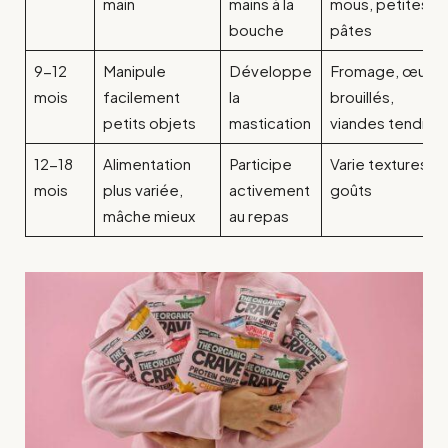
main
mains à la
mous, petites
bouche
pâtes
9-12
Manipule
Développe
Fromage, œufs
mois
facilement
la
brouillés,
petits objets
mastication
viandes tendres
12-18
Alimentation
Participe
Varie textures et
mois
plus variée,
activement
goûts
mâche mieux
au repas