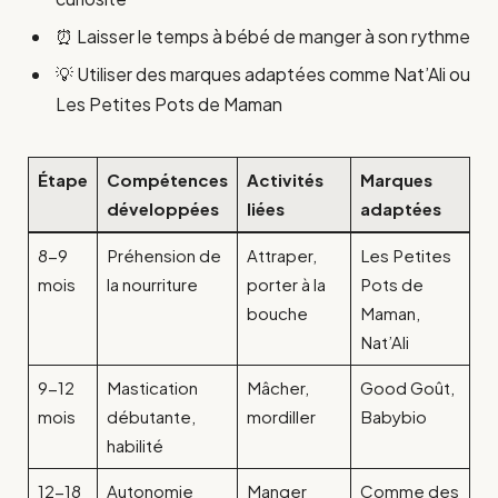
⏰ Laisser le temps à bébé de manger à son rythme
💡 Utiliser des marques adaptées comme Nat’Ali ou
Les Petites Pots de Maman
Étape
Compétences
Activités
Marques
développées
liées
adaptées
8-9
Préhension de
Attraper,
Les Petites
mois
la nourriture
porter à la
Pots de
bouche
Maman,
Nat’Ali
9-12
Mastication
Mâcher,
Good Goût,
mois
débutante,
mordiller
Babybio
habilité
12-18
Autonomie
Manger
Comme des