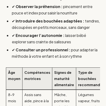
✔
Observer la préhension :
pincement entre
pouce et index pour saisir la nourriture
✔
Introduire des bouchées adaptées :
tendres,
découpées en petits morceaux, sans danger
✔
Encourager l’autonomie :
laisser bébé
explorer sans crainte de salissures
✔
Consulter un professionnel :
pour adapter la
méthode à votre enfant et à son rythme
Âge
Compétences
Signes de
Type de
moyen
motrices
maturité
bouchées
alimentaire
recommandée
8-9
Assis sans
Mâche,
Légumes
mois
aide, pince à la
porte les
vapeur, fruits