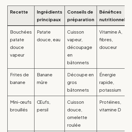
Recette
Ingrédients
Conseils de
Bénéfices
principaux
préparation
nutritionnels
Bouchées
Patate
Cuisson
Vitamine A,
patate
douce, eau
vapeur,
fibres,
douce
découpage
douceur
vapeur
en
bâtonnets
Frites de
Banane
Découpe en
Énergie
banane
mûre
gros
rapide,
bâtonnets
potassium
Mini-œufs
Œufs,
Cuisson
Protéines,
brouillés
persil
douce,
vitamine D
omelette
roulée