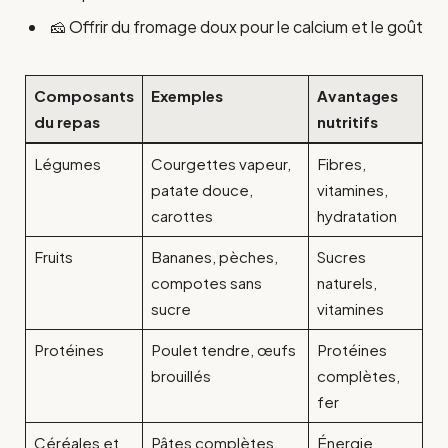
🧀 Offrir du fromage doux pour le calcium et le goût
Composants
Exemples
Avantages
du repas
nutritifs
Légumes
Courgettes vapeur,
Fibres,
patate douce,
vitamines,
carottes
hydratation
Fruits
Bananes, pèches,
Sucres
compotes sans
naturels,
sucre
vitamines
Protéines
Poulet tendre, œufs
Protéines
brouillés
complètes,
fer
Céréales et
Pâtes complètes,
Énergie