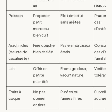
un
réactions
Poisson
Proposer
Filet émietté
Prudence
petit
sans arêtes
cas
morceau
d’antécé
bien cuit
Arachnides
Fine couche
Pas en morceaux
Consulter
(beurre de
bien étalée
épais
cas d’alle
cacahuète)
familiale
Lait
Offrir en
Fromage doux,
Vérifier la
petite
yaourt nature
tolérance
quantité
Fruits à
Ne pas
Purées ou
Surveillan
coque
donner
farines fines
accrue
entiers