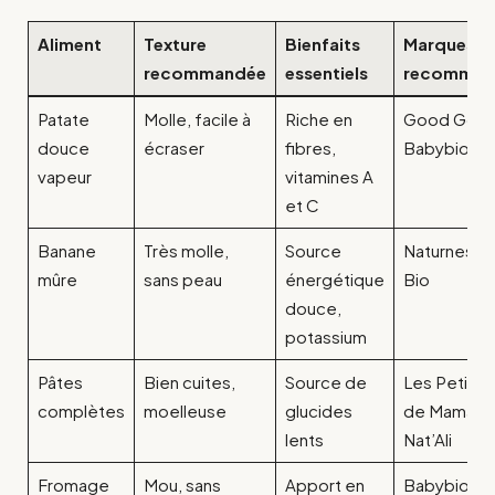
Aliment
Texture
Bienfaits
Marques
recommandée
essentiels
recomman
Patate
Molle, facile à
Riche en
Good Goût
douce
écraser
fibres,
Babybio
vapeur
vitamines A
et C
Banane
Très molle,
Source
Naturnes, H
mûre
sans peau
énergétique
Bio
douce,
potassium
Pâtes
Bien cuites,
Source de
Les Petites
complètes
moelleuse
glucides
de Maman,
lents
Nat’Ali
Fromage
Mou, sans
Apport en
Babybio,