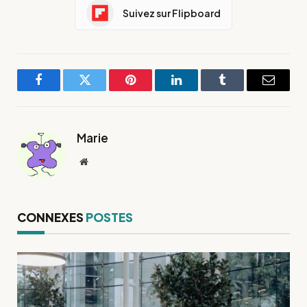
Suivez sur Flipboard
Facebook
Twitter
Pinterest
LinkedIn
Tumblr
E-
mail
Marie
Site
web
CONNEXES
POSTES