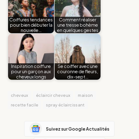
Coiffures tendances
Comment réaliser
pour bien débuter la
une tresse bohème
nouvelle…
en quelques gestes
Inspiration coiffure
Se coiffer avec une
pour un garçon aux
couronne de fleurs,
cheveux longs
dix-sept…
cheveux
éclaircir cheveux
maison
recette facile
spray éclaircissant
Suivez sur Google Actualités