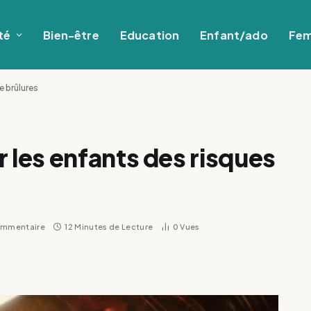
té
Bien-être
Education
Enfant/ado
Fe
 brûlures
les enfants des risques
ommentaire
12 Minutes de Lecture
0
Vues