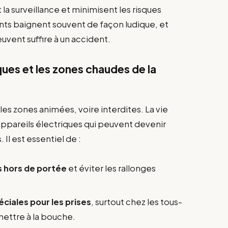
nt la surveillance et minimisent les risques
ants baignent souvent de façon ludique, et
vent suffire à un accident.
iques et les zones chaudes de la
les zones animées, voire interdites. La vie
areils électriques qui peuvent devenir
 Il est essentiel de :
ls hors de portée
et éviter les rallonges
éciales pour les prises
, surtout chez les tous-
mettre à la bouche.