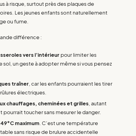
plus à risque, surtout près des plaques de
loires. Les jeunes enfants sont naturellement
ouge ou fume.
ande différence :
seroles vers l’intérieur
pour limiter les
 le sol, un geste à adopter même si vous pensez
iques traîner
, car les enfants pourraient les tirer
rûlures électriques.
aux chauffages, cheminées et grilles
, autant
 pourrait toucher sans mesurer le danger.
 à 49°C maximum
. C’est une température
table sans risque de brulure accidentelle