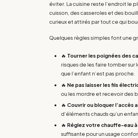
éviter. La cuisine reste l’endroit le 
cuisson, des casseroles et des bouil
curieux et attirés par tout ce qui b
Quelques règles simples font une gr
🔥
Tourner les poignées des cas
risques de les faire tomber sur
que l’enfant n’est pas proche.
🔥
Ne pas laisser les fils électr
ou les mordre et recevoir des b
🔥
Couvrir ou bloquer l’accès 
d’éléments chauds qu’un enfant
🔥
Réglez votre chauffe-eau
suffisante pour un usage confor