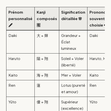
Prénom
Kanji
Signification
Prononciat
personnalisé
composés
détaillée 🌸
souvent
🖋️
🈶
choisie 🔊
Daiki
大 + 輝
Grandeur +
Daiki
Éclat
lumineux
Haruto
陽 + 翔
Soleil + Voler
Haruto, Hiro
(liberté)
Kaito
海 + 翔
Mer + Voler
Kaito
Ren
蓮
Lotus (pureté
Ren
et amour)
Yūto
優 + 翔
Supérieur
Yūto
(excellence)