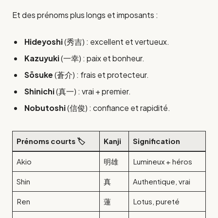
Et des prénoms plus longs et imposants :
Hideyoshi
(秀吉) : excellent et vertueux.
Kazuyuki
(一幸) : paix et bonheur.
Sōsuke
(蒼介) : frais et protecteur.
Shinichi
(真一) : vrai + premier.
Nobutoshi
(信俊) : confiance et rapidité.
Prénoms courts 🏷️
Kanji
Signification
Akio
明雄
Lumineux + héros
Shin
真
Authentique, vrai
Ren
蓮
Lotus, pureté