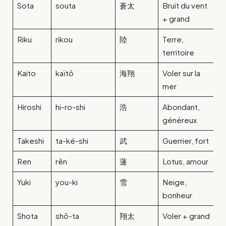
Sota
souta
蒼太
Bruit du vent
+ grand
Riku
rikou
陸
Terre,
territoire
Kaito
kaïtô
海翔
Voler sur la
mer
Hiroshi
hi-ro-shi
浩
Abondant,
généreux
Takeshi
ta-ké-shi
武
Guerrier, fort
Ren
rên
蓮
Lotus, amour
Yuki
you-ki
雪
Neige,
bonheur
Shota
shô-ta
翔太
Voler + grand