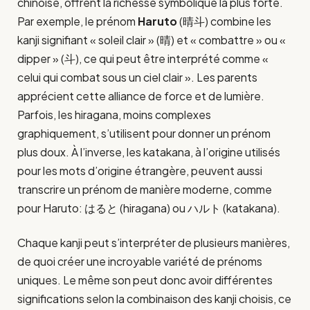
chinoise, offrent la richesse symbolique la plus forte.
Par exemple, le prénom
Haruto
(晴斗) combine les
kanji signifiant « soleil clair » (晴) et « combattre » ou «
dipper » (斗), ce qui peut être interprété comme «
celui qui combat sous un ciel clair ». Les parents
apprécient cette alliance de force et de lumière.
Parfois, les hiragana, moins complexes
graphiquement, s’utilisent pour donner un prénom
plus doux. À l’inverse, les katakana, à l’origine utilisés
pour les mots d’origine étrangère, peuvent aussi
transcrire un prénom de manière moderne, comme
pour Haruto: はると (hiragana) ou ハルト (katakana).
Chaque kanji peut s’interpréter de plusieurs manières,
de quoi créer une incroyable variété de prénoms
uniques. Le même son peut donc avoir différentes
significations selon la combinaison des kanji choisis, ce