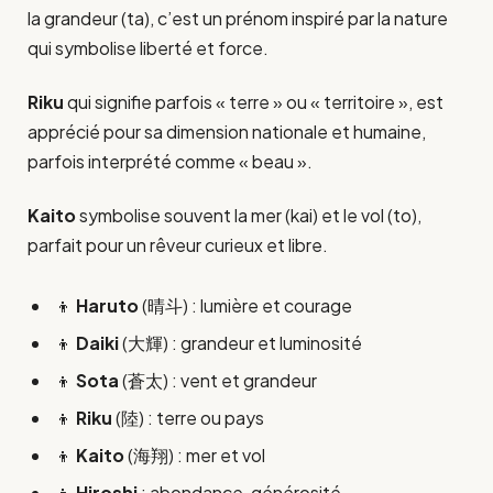
la grandeur (ta), c’est un prénom inspiré par la nature
qui symbolise liberté et force.
Riku
qui signifie parfois « terre » ou « territoire », est
apprécié pour sa dimension nationale et humaine,
parfois interprété comme « beau ».
Kaito
symbolise souvent la mer (kai) et le vol (to),
parfait pour un rêveur curieux et libre.
👦
Haruto
(晴斗) : lumière et courage
👦
Daiki
(大輝) : grandeur et luminosité
👦
Sota
(蒼太) : vent et grandeur
👦
Riku
(陸) : terre ou pays
👦
Kaito
(海翔) : mer et vol
👦
Hiroshi
: abondance, générosité