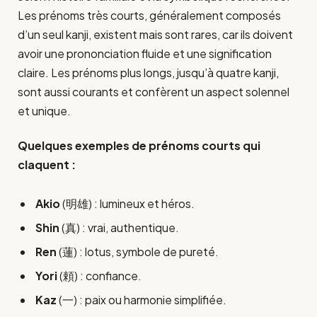
Les prénoms très courts, généralement composés
d’un seul kanji, existent mais sont rares, car ils doivent
avoir une prononciation fluide et une signification
claire. Les prénoms plus longs, jusqu’à quatre kanji,
sont aussi courants et confèrent un aspect solennel
et unique.
Quelques exemples de prénoms courts qui
claquent :
Akio
(明雄) : lumineux et héros.
Shin
(真) : vrai, authentique.
Ren
(蓮) : lotus, symbole de pureté.
Yori
(頼) : confiance.
Kaz
(一) : paix ou harmonie simplifiée.