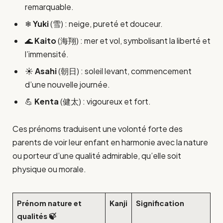
remarquable.
❄
Yuki
(雪) : neige, pureté et douceur.
🌊
Kaito
(海翔) : mer et vol, symbolisant la liberté et
l’immensité.
☀️
Asahi
(朝日) : soleil levant, commencement
d’une nouvelle journée.
💪
Kenta
(健太) : vigoureux et fort.
Ces prénoms traduisent une volonté forte des
parents de voir leur enfant en harmonie avec la nature
ou porteur d’une qualité admirable, qu’elle soit
physique ou morale.
Prénom nature et
Kanji
Signification
qualités 🍃