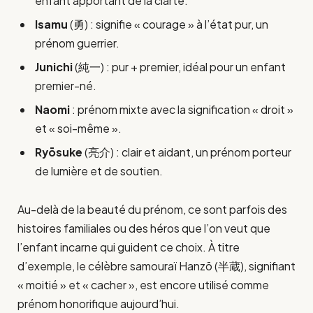
enfant apportant de la clarté.
Isamu
(勇) : signifie « courage » à l’état pur, un
prénom guerrier.
Junichi
(純一) : pur + premier, idéal pour un enfant
premier-né.
Naomi
: prénom mixte avec la signification « droit »
et « soi-même ».
Ryōsuke
(亮介) : clair et aidant, un prénom porteur
de lumière et de soutien.
Au-delà de la beauté du prénom, ce sont parfois des
histoires familiales ou des héros que l’on veut que
l’enfant incarne qui guident ce choix. À titre
d’exemple, le célèbre samouraï Hanzō (半蔵), signifiant
« moitié » et « cacher », est encore utilisé comme
prénom honorifique aujourd’hui.