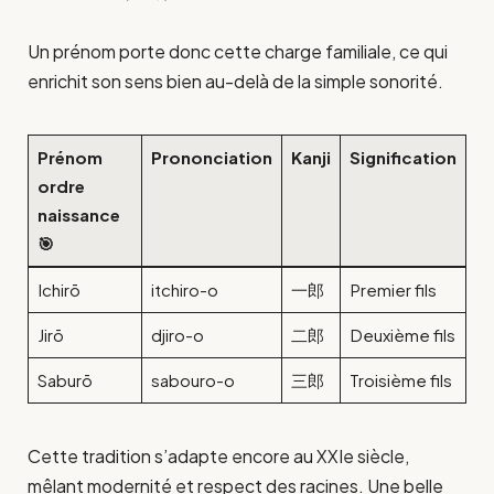
Un prénom porte donc cette charge familiale, ce qui
enrichit son sens bien au-delà de la simple sonorité.
Prénom
Prononciation
Kanji
Signification
ordre
naissance
🎯
Ichirō
itchiro-o
一郎
Premier fils
Jirō
djiro-o
二郎
Deuxième fils
Saburō
sabouro-o
三郎
Troisième fils
Cette tradition s’adapte encore au XXIe siècle,
mêlant modernité et respect des racines. Une belle