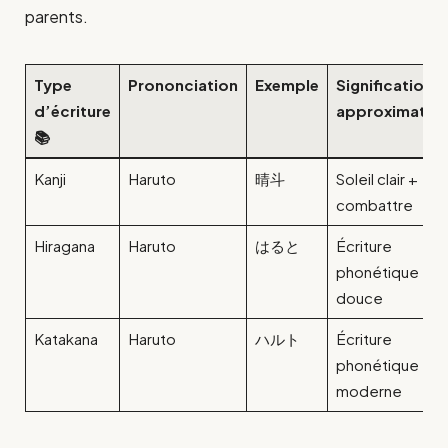
parents.
Type
Prononciation
Exemple
Signification
d’écriture
approximative
📚
Kanji
Haruto
晴斗
Soleil clair +
combattre
Hiragana
Haruto
はると
Écriture
phonétique
douce
Katakana
Haruto
ハルト
Écriture
phonétique
moderne