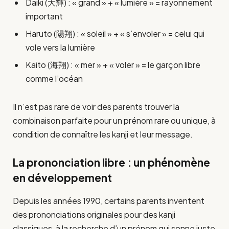
Daiki (大輝) : « grand » + « lumière » = rayonnement
important
Haruto (陽翔) : « soleil » + « s’envoler » = celui qui
vole vers la lumière
Kaito (海翔) : « mer » + « voler » = le garçon libre
comme l’océan
Il n’est pas rare de voir des parents trouver la
combinaison parfaite pour un prénom rare ou unique, à
condition de connaître les kanji et leur message.
La prononciation libre : un phénomène
en développement
Depuis les années 1990, certains parents inventent
des prononciations originales pour des kanji
classiques, à la recherche d’un prénom qui sonne juste