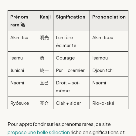
Prénom
Kanji
Signification
Prononciation
rare 🚀
Akimitsu
明光
Lumière
Akimitsou
éclatante
Isamu
勇
Courage
Isamou
Junichi
純一
Pur + premier
Djounitchi
Naomi
直己
Droit + soi-
Naomi
même
Ryōsuke
亮介
Clair + aider
Rio-o-ské
Pour approfondir sur les prénoms rares, ce site
propose une belle sélection
riche en significations et