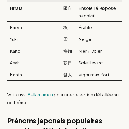
Hinata
陽向
Ensoleillé, exposé
au soleil
Kaede
楓
Érable
Yuki
雪
Neige
Kaito
海翔
Mer + Voler
Asahi
朝日
Soleil levant
Kenta
健太
Vigoureux, fort
Voir aussi
Bellamaman
pour une sélection détaillée sur
ce thème.
Prénoms japonais populaires