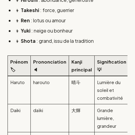
👦
Takeshi
: force, guerrier
👦
Ren
: lotus ou amour
👦
Yuki
: neige ou bonheur
👦
Shota
: grand, issu de la tradition
Prénom
Prononciation
Kanji
Signification
🏷️
🔈
principal
💡
Haruto
harouto
晴斗
Lumière du
soleil et
combativité
Daiki
daïki
大輝
Grande
lumière,
grandeur