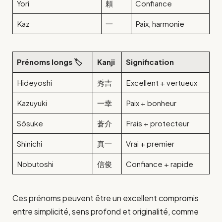
Yori
頼
Confiance
Kaz
一
Paix, harmonie
Prénoms longs 🏷️
Kanji
Signification
Hideyoshi
秀吉
Excellent + vertueux
Kazuyuki
一幸
Paix + bonheur
Sōsuke
蒼介
Frais + protecteur
Shinichi
真一
Vrai + premier
Nobutoshi
信俊
Confiance + rapide
Ces prénoms peuvent être un excellent compromis
entre simplicité, sens profond et originalité, comme