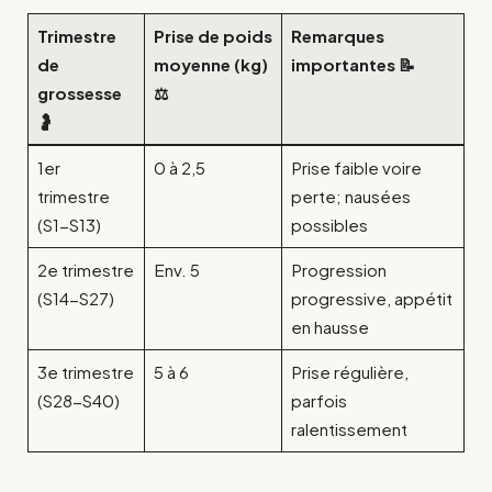
Trimestre
Prise de poids
Remarques
de
moyenne (kg)
importantes 📝
grossesse
⚖️
🤰
1er
0 à 2,5
Prise faible voire
trimestre
perte; nausées
(S1-S13)
possibles
2e trimestre
Env. 5
Progression
(S14-S27)
progressive, appétit
en hausse
3e trimestre
5 à 6
Prise régulière,
(S28-S40)
parfois
ralentissement