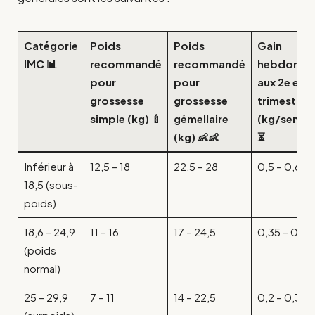
Catégorie
Poids
Poids
Gain
IMC 📊
recommandé
recommandé
hebdomad
pour
pour
aux 2e et 3
grossesse
grossesse
trimestres
simple (kg) 🍼
gémellaire
(kg/semai
(kg) 👶👶
⏳
Inférieur à
12,5 – 18
22,5 – 28
0,5 – 0,6
18,5 (sous-
poids)
18,6 – 24,9
11 – 16
17 – 24,5
0,35 – 0,5
(poids
normal)
25 – 29,9
7 – 11
14 – 22,5
0,2 – 0,3