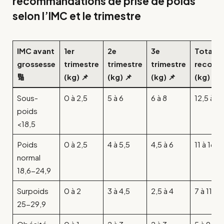
recommandations de prise de poids
selon l’IMC et le trimestre
IMC avant
1er
2e
3e
Total
grossesse
trimestre
trimestre
trimestre
recom
🔢
(kg) 📌
(kg) 📌
(kg) 📌
(kg) 🎯
Sous-
0 à 2,5
5 à 6
6 à 8
12,5 à 18
poids
<18,5
Poids
0 à 2,5
4 à 5,5
4,5 à 6
11 à 16
normal
18,6-24,9
Surpoids
0 à 2
3 à 4,5
2,5 à 4
7 à 11
25-29,9