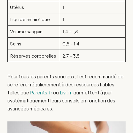
Utérus
1
Liquide amniotique
1
Volume sanguin
1,4 – 1,8
Seins
0,5 – 1,4
Réserves corporelles
2,7 – 3,5
Pour tous les parents soucieux, il est recommandé de
se référer régulièrement à des ressources fiables
telles que
Parents.fr
ou
Livi.fr
, qui mettent à jour
systématiquement leurs conseils en fonction des
avancées médicales.