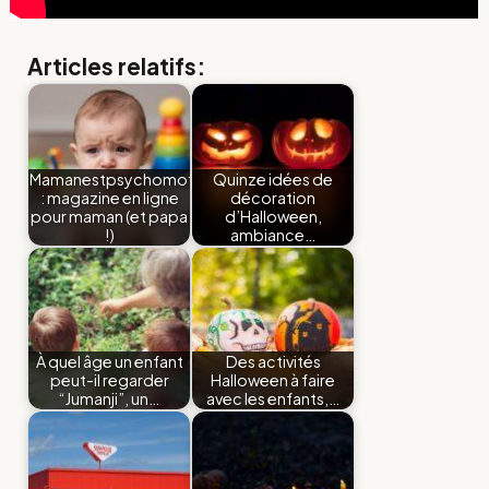
Articles relatifs:
Mamanestpsychomot
Quinze idées de
: magazine en ligne
décoration
pour maman (et papa
d’Halloween,
!)
ambiance…
À quel âge un enfant
Des activités
peut-il regarder
Halloween à faire
“Jumanji”, un…
avec les enfants,…