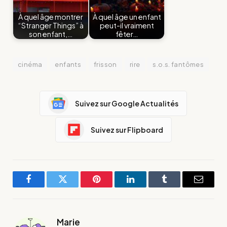
À quel âge montrer
À quel âge un enfant
“Stranger Things” à
peut-il vraiment
son enfant,…
fêter…
cinéma
enfants
frisson
rire
s.o.s. fantômes
Suivez sur Google Actualités
Suivez sur Flipboard
Facebook
Twitter
Pinterest
LinkedIn
Tumblr
E-
mail
Marie