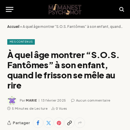
Accueil
»
À quel âge montrer “S.O.S. Fantômes” à son enfant, quand le frisson se mêle au rire
MES CONTENUS
À quel âge montrer “S.O.S.
Fantômes” à son enfant,
quand le frisson se mêle au
rire
Par
MARIE
13 février 2025
Aucun commentaire
5 Minutes de Lecture
0
Vues
Partager