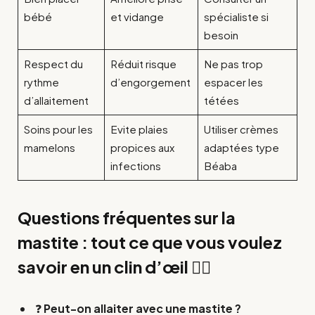
bébé
et vidange
spécialiste si
besoin
Respect du
Réduit risque
Ne pas trop
rythme
d’engorgement
espacer les
d’allaitement
tétées
Soins pour les
Evite plaies
Utiliser crèmes
mamelons
propices aux
adaptées type
infections
Béaba
Questions fréquentes sur la
mastite : tout ce que vous voulez
savoir en un clin d’œil 👩‍⚕️
❓
Peut-on allaiter avec une mastite ?