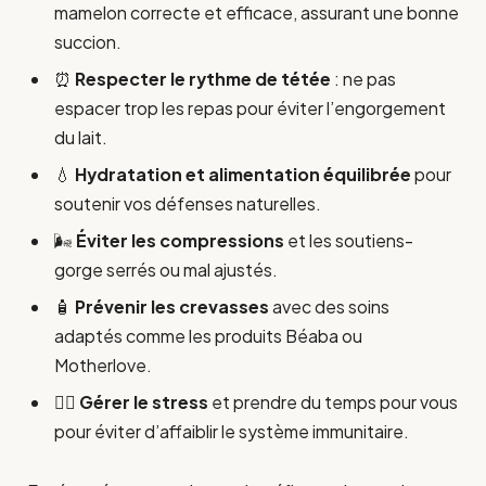
mamelon correcte et efficace, assurant une bonne
succion.
⏰
Respecter le rythme de tétée
: ne pas
espacer trop les repas pour éviter l’engorgement
du lait.
💧
Hydratation et alimentation équilibrée
pour
soutenir vos défenses naturelles.
🌬️
Éviter les compressions
et les soutiens-
gorge serrés ou mal ajustés.
🧴
Prévenir les crevasses
avec des soins
adaptés comme les produits Béaba ou
Motherlove.
🧘‍♀️
Gérer le stress
et prendre du temps pour vous
pour éviter d’affaiblir le système immunitaire.