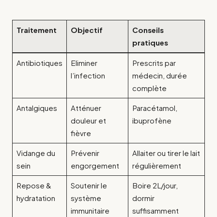
Traitement
Objectif
Conseils
pratiques
Antibiotiques
Eliminer
Prescrits par
l’infection
médecin, durée
complète
Antalgiques
Atténuer
Paracétamol,
douleur et
ibuprofène
fièvre
Vidange du
Prévenir
Allaiter ou tirer le lait
sein
engorgement
régulièrement
Repose &
Soutenir le
Boire 2L/jour,
hydratation
système
dormir
immunitaire
suffisamment