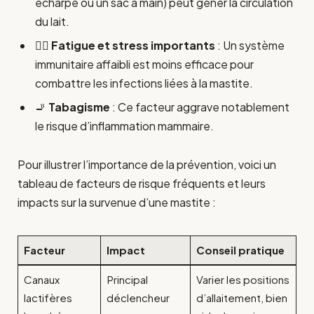
écharpe ou un sac à main) peut gêner la circulation
du lait.
🧘‍♀️
Fatigue et stress importants
: Un système
immunitaire affaibli est moins efficace pour
combattre les infections liées à la mastite.
🚬
Tabagisme
: Ce facteur aggrave notablement
le risque d’inflammation mammaire.
Pour illustrer l’importance de la prévention, voici un
tableau de facteurs de risque fréquents et leurs
impacts sur la survenue d’une mastite :
Facteur
Impact
Conseil pratique
Canaux
Principal
Varier les positions
lactifères
déclencheur
d’allaitement, bien