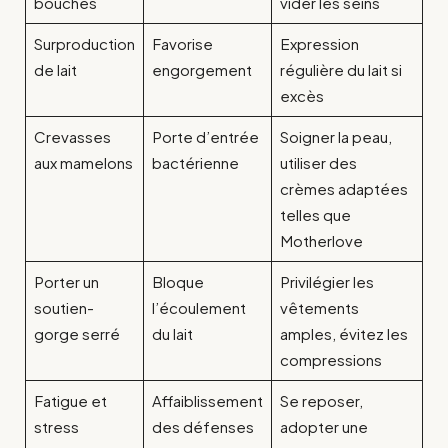
bouchés
vider les seins
Surproduction
Favorise
Expression
de lait
engorgement
régulière du lait si
excès
Crevasses
Porte d’entrée
Soigner la peau,
aux mamelons
bactérienne
utiliser des
crèmes adaptées
telles que
Motherlove
Porter un
Bloque
Privilégier les
soutien-
l’écoulement
vêtements
gorge serré
du lait
amples, évitez les
compressions
Fatigue et
Affaiblissement
Se reposer,
stress
des défenses
adopter une