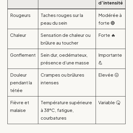
d’intensité
Rougeurs
Taches rouges sur la
Modérée à
peau du sein
forte 🔴
Chaleur
Sensation de chaleur ou
Forte 🔥
brûlure au toucher
Gonflement
Sein dur, oedémateux,
Importante
présence d’une masse
💪
Douleur
Crampes ou brûlures
Elevée 😖
pendant la
intenses
tétée
Fièvre et
Température supérieure
Variable 🤒
malaise
à 38°C, fatigue,
courbatures