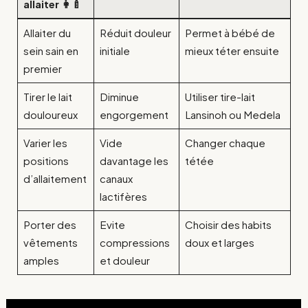
allaiter 👩‍🍼
Allaiter du
Réduit douleur
Permet à bébé de
sein sain en
initiale
mieux téter ensuite
premier
Tirer le lait
Diminue
Utiliser tire-lait
douloureux
engorgement
Lansinoh ou Medela
Varier les
Vide
Changer chaque
positions
davantage les
tétée
d’allaitement
canaux
lactifères
Porter des
Evite
Choisir des habits
vêtements
compressions
doux et larges
amples
et douleur