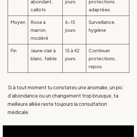
abondant,
jours
protections
caillots
adaptées
Moyen
Rose à
6-15
Surveillance,
marron,
jours
hygiène
modéré
Fin
Jaune clair à
15 à 42
Continuer
blanc, faible
jours
protections,
repos
Si à tout moment tu constates une anomalie, un pic
d’abondance ou un changement trop brusque, ta
meilleure alliée reste toujours la consultation
médicale.