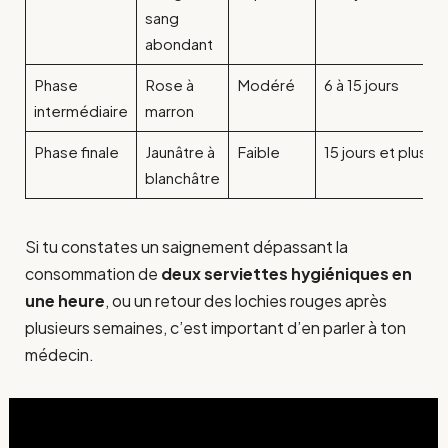
sang
abondant
Phase
Rose à
Modéré
6 à 15 jours
intermédiaire
marron
Phase finale
Jaunâtre à
Faible
15 jours et plus
blanchâtre
Si tu constates un saignement dépassant la
consommation de
deux serviettes hygiéniques en
une heure
, ou un retour des lochies rouges après
plusieurs semaines, c’est important d’en parler à ton
médecin.