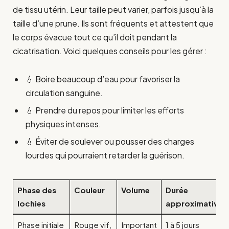
de tissu utérin. Leur taille peut varier, parfois jusqu’à la
taille d’une prune. Ils sont fréquents et attestent que
le corps évacue tout ce qu’il doit pendant la
cicatrisation. Voici quelques conseils pour les gérer :
💧 Boire beaucoup d’eau pour favoriser la
circulation sanguine.
💧 Prendre du repos pour limiter les efforts
physiques intenses.
💧 Éviter de soulever ou pousser des charges
lourdes qui pourraient retarder la guérison.
Phase des
Couleur
Volume
Durée
lochies
approximative
Phase initiale
Rouge vif,
Important
1 à 5 jours