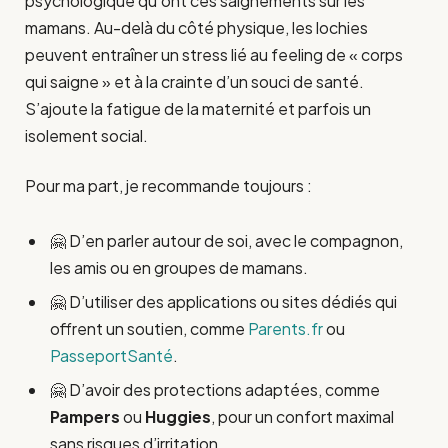
psychologique qu’ont ces saignements sur les
mamans. Au-delà du côté physique, les lochies
peuvent entraîner un stress lié au feeling de « corps
qui saigne » et à la crainte d’un souci de santé.
S’ajoute la fatigue de la maternité et parfois un
isolement social.
Pour ma part, je recommande toujours :
🤗 D’en parler autour de soi, avec le compagnon,
les amis ou en groupes de mamans.
🤗 D’utiliser des applications ou sites dédiés qui
offrent un soutien, comme
Parents.fr
ou
PasseportSanté
.
🤗 D’avoir des protections adaptées, comme
Pampers
ou
Huggies
, pour un confort maximal
sans risques d’irritation.