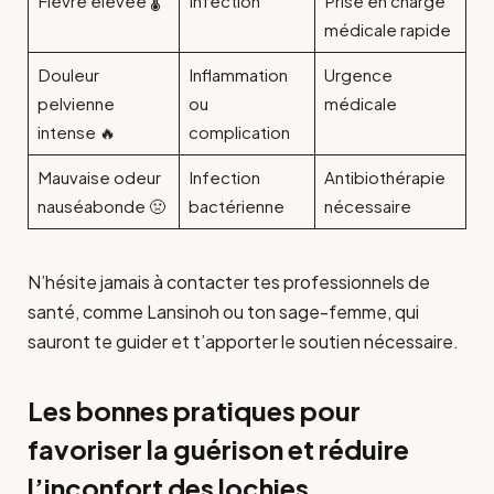
Fièvre élevée 🌡️
Infection
Prise en charge
médicale rapide
Douleur
Inflammation
Urgence
pelvienne
ou
médicale
intense 🔥
complication
Mauvaise odeur
Infection
Antibiothérapie
nauséabonde 🤢
bactérienne
nécessaire
N’hésite jamais à contacter tes professionnels de
santé, comme Lansinoh ou ton sage-femme, qui
sauront te guider et t’apporter le soutien nécessaire.
Les bonnes pratiques pour
favoriser la guérison et réduire
l’inconfort des lochies