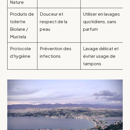
Nature
Produits de
Douceur et
Utiliser en lavages
toilette
respect de la
quotidiens, sans
Biolane /
peau
parfum
Mustela
Protocole
Prévention des
Lavage délicat et
d’hygiène
infections
éviter usage de
tampons