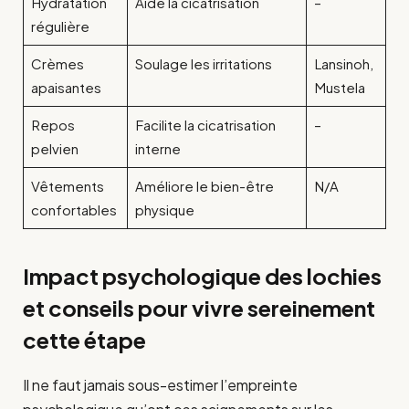
Hydratation
Aide la cicatrisation
–
régulière
Crèmes
Soulage les irritations
Lansinoh,
apaisantes
Mustela
Repos
Facilite la cicatrisation
–
pelvien
interne
Vêtements
Améliore le bien-être
N/A
confortables
physique
Impact psychologique des lochies
et conseils pour vivre sereinement
cette étape
Il ne faut jamais sous-estimer l’empreinte