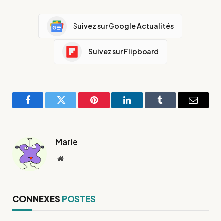
Suivez sur Google Actualités
Suivez sur Flipboard
Facebook
Twitter
Pinterest
LinkedIn
Tumblr
E-
mail
Marie
Site
web
CONNEXES
POSTES