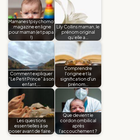
Mamanestpsychomot
: magazine en ligne
Lily Collins maman, le
pour maman (et papa
prénom original
!)
qu’elle a…
Comprendre
Comment expliquer
l'origine et la
“Le Petit Prince” à son
signification d'un
enfant,…
prénom…
Que devient le
Les questions
cordon ombilical
essentielles à se
après
poser avant de faire…
l'accouchement ?