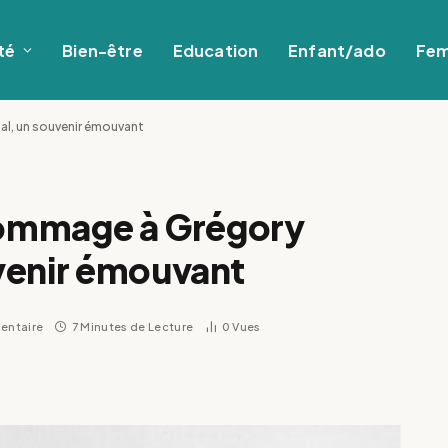
té
Bien-être
Education
Enfant/ado
Fe
al, un souvenir émouvant
 hommage à Grégory
venir émouvant
entaire
7 Minutes de Lecture
0
Vues