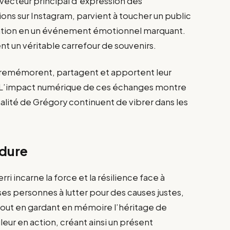
 vecteur principal d’expression des
ons sur Instagram, parvient à toucher un public
ention en un événement émotionnel marquant.
nt un véritable carrefour de souvenirs.
se remémorent, partagent et apportent leur
. L’impact numérique de ces échanges montre
nalité de Grégory continuent de vibrer dans les
dure
i incarne la force et la résilience face à
ses personnes à lutter pour des causes justes,
out en gardant en mémoire l’héritage de
leur en action, créant ainsi un présent