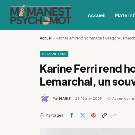
Accueil
Materni
Accueil
»
Karine Ferri rend hommage à Grégory Lemarch
MES CONTENUS
Karine Ferri rend
Lemarchal, un sou
Par
MARIE
28 février 2025
Aucun comm
Partager