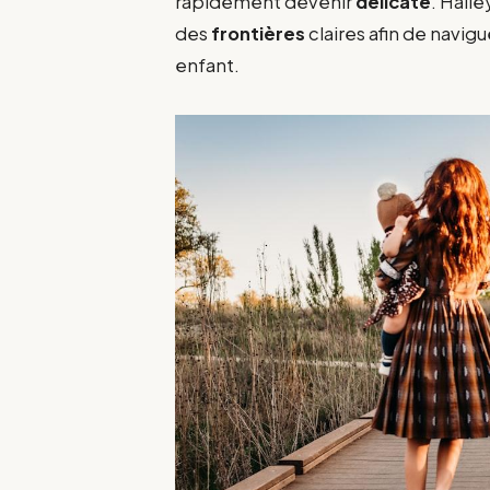
rapidement devenir
délicate
. Hail
des
frontières
claires afin de navigu
enfant.