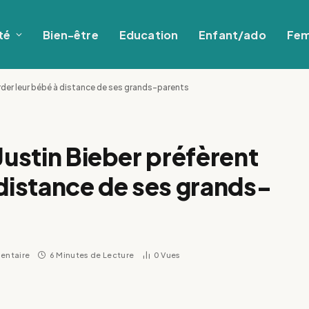
té
Bien-être
Education
Enfant/ado
Fe
rder leur bébé à distance de ses grands-parents
Justin Bieber préfèrent
 distance de ses grands-
entaire
6 Minutes de Lecture
0
Vues