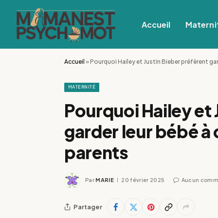
Accueil
Materni
Accueil
»
Pourquoi Hailey et Justin Bieber préfèrent ga
MATERNITÉ
Pourquoi Hailey et 
garder leur bébé à
parents
Par
MARIE
20 février 2025
Aucun comm
Partager