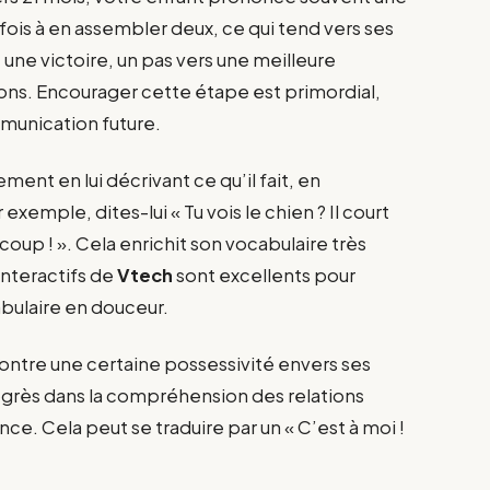
ois à en assembler deux, ce qui tend vers ses
ne victoire, un pas vers une meilleure
ons. Encourager cette étape est primordial,
mmunication future.
nt en lui décrivant ce qu’il fait, en
exemple, dites-lui « Tu vois le chien ? Il court
aucoup ! ». Cela enrichit son vocabulaire très
interactifs de
Vtech
sont excellents pour
bulaire en douceur.
t montre une certaine possessivité envers ses
rogrès dans la compréhension des relations
ce. Cela peut se traduire par un « C’est à moi !