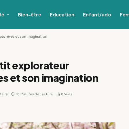
té
Bien-être
Education
Enfant/ado
Fe
 ses rêves et son imagination
tit explorateur
s et son imagination
aire
10 Minutes de Lecture
0
Vues