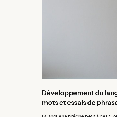
Développement du langa
mots et essais de phras
La langue se précise petit à petit. 