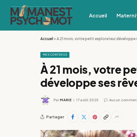
Accueil
Materni
Accueil
»
À 21 mois, votre petit explorateur développe
MES CONTENUS
À 21 mois, votre pe
développe ses rêve
Par
MARIE
17 août 2025
Aucun comment
Partager