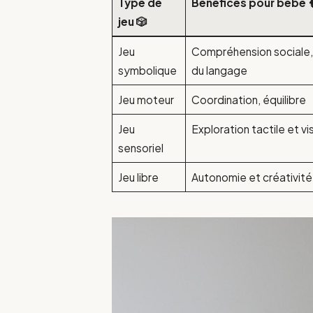
Type de
Bénéfices pour bébé 
jeu 🎲
Jeu
Compréhension sociale
symbolique
du langage
Jeu moteur
Coordination, équilibre
Jeu
Exploration tactile et vi
sensoriel
Jeu libre
Autonomie et créativité