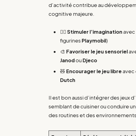
d’activité contribue au développem
cognitive majeure.
🤹‍♂️
Stimuler l’imagination
avec 
figurines
Playmobil
)
🎨
Favoriser le jeu sensoriel
ave
Janod
ou
Djeco
🧸
Encourager le jeu libre
avec 
Dutch
Il est bon aussi d’intégrer des jeux 
semblant de cuisiner ou conduire u
des routines et des environnements 