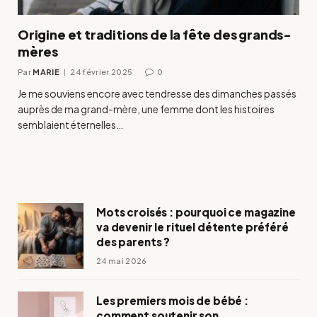
Origine et traditions de la fête des grands-
mères
Par
MARIE
24 février 2025
0
Je me souviens encore avec tendresse des dimanches passés
auprès de ma grand-mère, une femme dont les histoires
semblaient éternelles…
Mots croisés : pourquoi ce magazine
va devenir le rituel détente préféré
des parents ?
24 mai 2026
Les premiers mois de bébé :
comment soutenir son